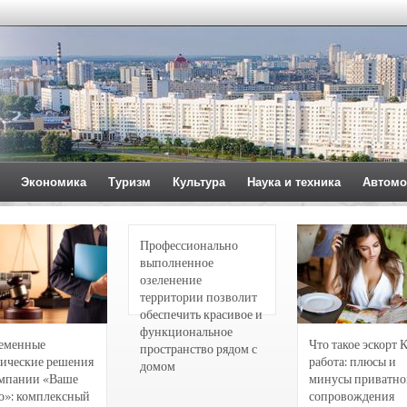
Экономика
Туризм
Культура
Наука и техника
Автомо
Профессионально
выполненное
озеленение
территории позволит
обеспечить красивое и
функциональное
еменные
Что такое эскорт 
пространство рядом с
ические решения
работа: плюсы и
домом
омпании «Ваше
минусы приватно
о»: комплексный
сопровождения