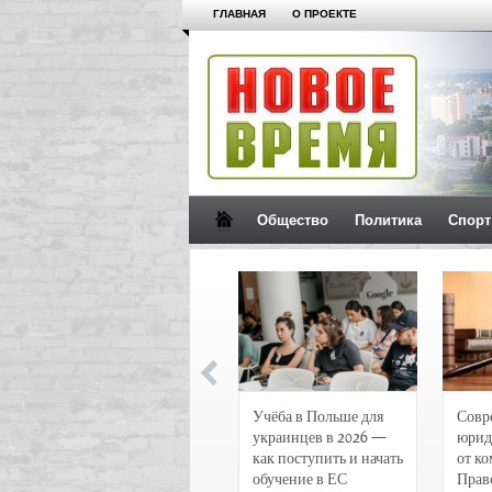
ГЛАВНАЯ
О ПРОЕКТЕ
Общество
Политика
Спорт
Новости и
Учёба в Польше для
Совр
чрезвычайные
украинцев в 2026 —
юрид
происшествия в
как поступить и начать
от к
Воронеже
обучение в ЕС
Прав