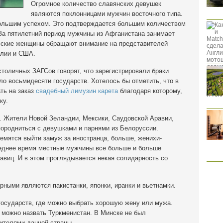
Огромное количество славянских девушек
являются поклонницами мужчин восточного типа.
большим успехом. Это подтверждается большим количеством
 За пятилетний период мужчины из Афганистана занимает
сские женщины обращают внимание на представителей
алии и США.
столичных ЗАГСов говорят, что зарегистрировали браки
о восьмидесяти государств. Хотелось бы отметить, что в
ть на заказ
свадебный лимузин карета
благодаря которому,
ку.
. Жители Новой Зеландии, Мексики, Саудовской Аравии,
породниться с девушками и парнями из Белоруссии.
ремятся выйти замуж за иностранца, больше, женихи-
леднее время местные мужчины все больше и больше
авиц. И в этом проглядывается некая солидарность со
ными являются пакистанки, японки, иранки и вьетнамки.
 государств, где можно выбрать хорошую жену или мужа.
 можно назвать Туркменистан. В Минске не был
вителями данной страны.