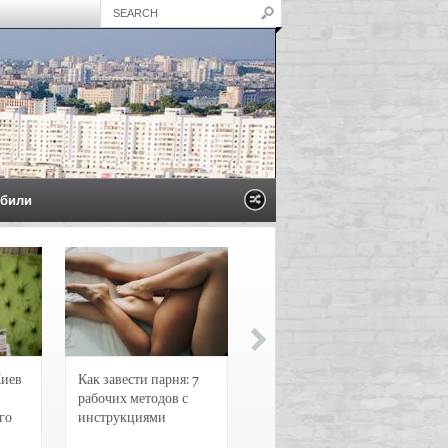
били
Киев
Как завести парня: 7
Новости и
рабочих методов с
чрезвычайные
го
инструкциями
происшествия в
Воронеже