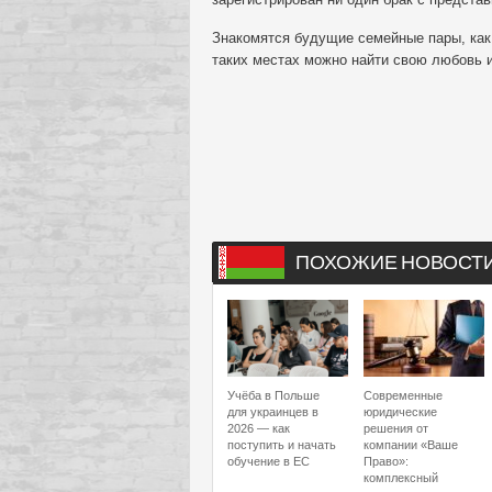
Знакомятся будущие семейные пары, как 
таких местах можно найти свою любовь и
ПОХОЖИЕ НОВОСТ
Учёба в Польше
Современные
для украинцев в
юридические
2026 — как
решения от
поступить и начать
компании «Ваше
обучение в ЕС
Право»:
комплексный