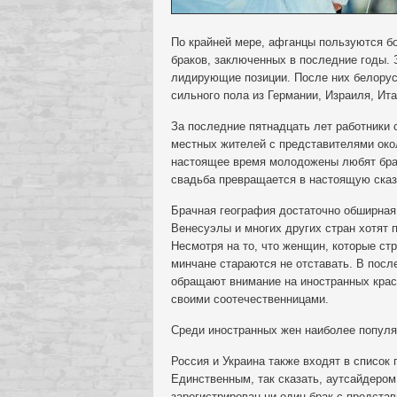
По крайней мере, афганцы пользуются 
браков, заключенных в последние годы.
лидирующие позиции. После них белору
сильного пола из Германии, Израиля, Ит
За последние пятнадцать лет работники 
местных жителей с представителями окол
настоящее время молодожены любят бра
свадьба превращается в настоящую сказ
Брачная география достаточно обширная
Венесуэлы и многих других стран хотят 
Несмотря на то, что женщин, которые ст
минчане стараются не отставать. В пос
обращают внимание на иностранных крас
своими соотечественницами.
Среди иностранных жен наиболее популяр
Россия и Украина также входят в список
Единственным, так сказать, аутсайдером
зарегистрирован ни один брак с предста