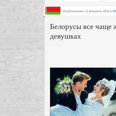
подх
инте
Опубликовано
11 февраля, 2015
в
О
Белорусы все чаще 
девушках