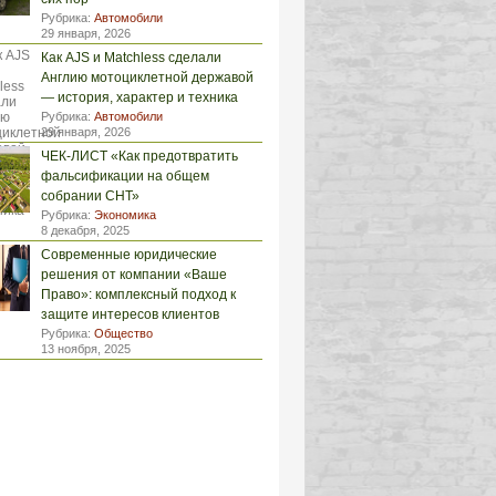
Рубрика:
Автомобили
29 января, 2026
Как AJS и Matchless сделали
Англию мотоциклетной державой
— история, характер и техника
Рубрика:
Автомобили
29 января, 2026
ЧЕК-ЛИСТ «Как предотвратить
фальсификации на общем
собрании СНТ»
Рубрика:
Экономика
8 декабря, 2025
Современные юридические
решения от компании «Ваше
Право»: комплексный подход к
защите интересов клиентов
Рубрика:
Общество
13 ноября, 2025