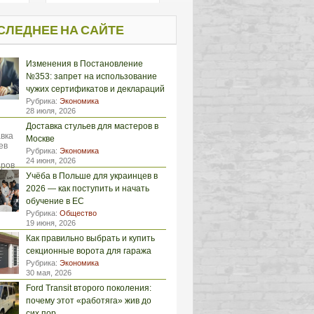
СЛЕДНЕЕ НА САЙТЕ
Изменения в Постановление
№353: запрет на использование
чужих сертификатов и деклараций
Рубрика:
Экономика
28 июля, 2026
Доставка стульев для мастеров в
Москве
Рубрика:
Экономика
24 июня, 2026
Учёба в Польше для украинцев в
2026 — как поступить и начать
обучение в ЕС
Рубрика:
Общество
19 июня, 2026
Как правильно выбрать и купить
секционные ворота для гаража
Рубрика:
Экономика
30 мая, 2026
Ford Transit второго поколения:
почему этот «работяга» жив до
сих пор