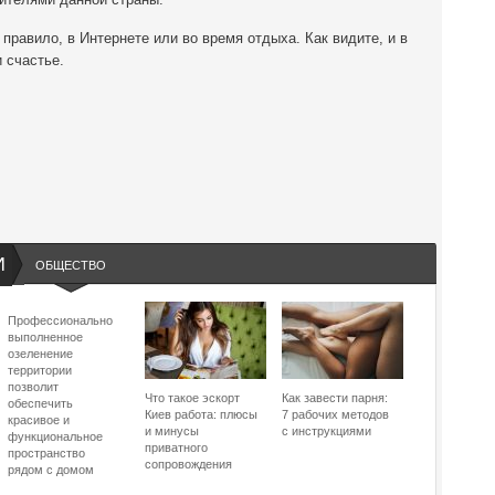
правило, в Интернете или во время отдыха. Как видите, и в
 счастье.
И
ОБЩЕСТВО
Профессионально
выполненное
озеленение
территории
позволит
Что такое эскорт
Как завести парня:
обеспечить
Киев работа: плюсы
7 рабочих методов
красивое и
и минусы
с инструкциями
функциональное
приватного
пространство
сопровождения
рядом с домом