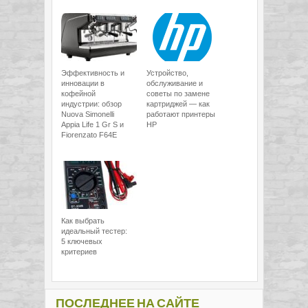
Эффективность и
Устройство,
инновации в
обслуживание и
кофейной
советы по замене
индустрии: обзор
картриджей — как
Nuova Simonelli
работают принтеры
Appia Life 1 Gr S и
HP
Fiorenzato F64E
Как выбрать
идеальный тестер:
5 ключевых
критериев
ПОСЛЕДНЕЕ НА САЙТЕ