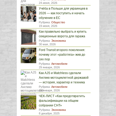
24 июня, 2026
Учёба в Польше для украинцев в
2026 — как поступить и начать
обучение в ЕС
Рубрика:
Общество
19 июня, 2026
Как правильно выбрать и купить
секционные ворота для гаража
Рубрика:
Экономика
30 мая, 2026
Ford Transit второго поколения:
почему этот «работяга» жив до
сих пор
Рубрика:
Автомобили
29 января, 2026
Как AJS и Matchless сделали
Англию мотоциклетной державой
— история, характер и техника
Рубрика:
Автомобили
29 января, 2026
ЧЕК-ЛИСТ «Как предотвратить
фальсификации на общем
собрании СНТ»
Рубрика:
Экономика
8 декабря, 2025