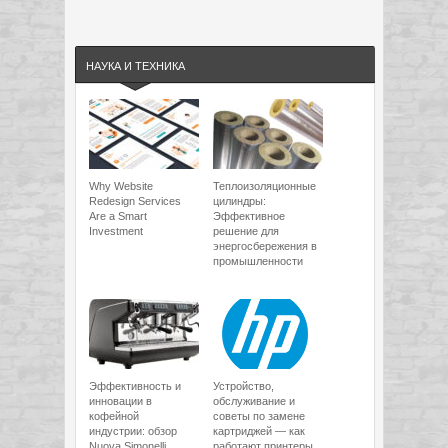
НАУКА И ТЕХНИКА
Why Website
Теплоизоляционные
Redesign Services
цилиндры:
Are a Smart
Эффективное
Investment
решение для
энергосбережения в
промышленности
Эффективность и
Устройство,
инновации в
обслуживание и
кофейной
советы по замене
индустрии: обзор
картриджей — как
Nuova Simonelli
работают принтеры