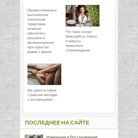
Профессионально
выполненное
озеленение
территории
позволит
Что такое эскорт
обеспечить
Киев работа: плюсы
красивое и
и минусы
функциональное
приватного
пространство
сопровождения
рядом с домом
Как завести парня:
7 рабочих методов
с инструкциями
ПОСЛЕДНЕЕ НА САЙТЕ
Изменения в Постановление