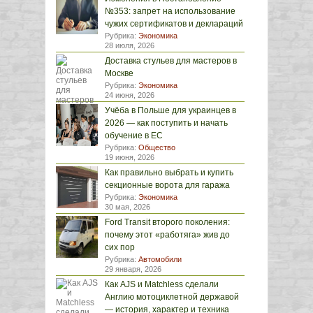
№353: запрет на использование
чужих сертификатов и деклараций
Рубрика:
Экономика
28 июля, 2026
Доставка стульев для мастеров в
Москве
Рубрика:
Экономика
24 июня, 2026
Учёба в Польше для украинцев в
2026 — как поступить и начать
обучение в ЕС
Рубрика:
Общество
19 июня, 2026
Как правильно выбрать и купить
секционные ворота для гаража
Рубрика:
Экономика
30 мая, 2026
Ford Transit второго поколения:
почему этот «работяга» жив до
сих пор
Рубрика:
Автомобили
29 января, 2026
Как AJS и Matchless сделали
Англию мотоциклетной державой
— история, характер и техника