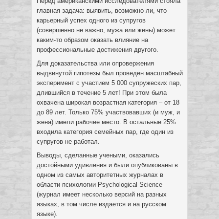
Перед американскими исследователями стояла
главная задача: выявить, возможно ли, что
карьерный успех одного из супругов
(совершенно не важно, мужа или жены) может
каким-то образом оказать влияние на
профессиональные достижения другого.
Для доказательства или опровержения
выдвинутой гипотезы был проведен масштабный
эксперимент с участием 5 000 супружеских пар,
длившийся в течение 5 лет! При этом была
охвачена широкая возрастная категория – от 18
до 89 лет. Только 75% участвовавших (и муж, и
жена) имели рабочее место. В остальные 25%
входила категория семейных пар, где один из
супругов не работал.
Выводы, сделанные учеными, оказались
достойными удивления и были опубликованы в
одном из самых авторитетных журналах в
области психологии Psychological Science
(журнал имеет несколько версий на разных
языках, в том числе издается и на русском
языке).