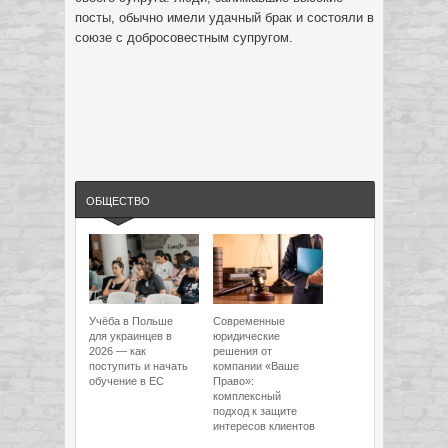
посты, обычно имели удачный брак и состояли в
союзе с добросовестным супругом.
ОБЩЕСТВО
Учёба в Польше
Современные
для украинцев в
юридические
2026 — как
решения от
поступить и начать
компании «Ваше
обучение в ЕС
Право»:
комплексный
подход к защите
интересов клиентов