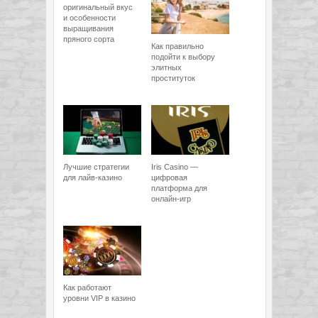
оригинальный вкус
и особенности
выращивания
пряного сорта
Как правильно
подойти к выбору
элитных
проституток
Лучшие стратегии
Iris Casino —
для лайв-казино
цифровая
платформа для
онлайн-игр
Как работают
уровни VIP в казино