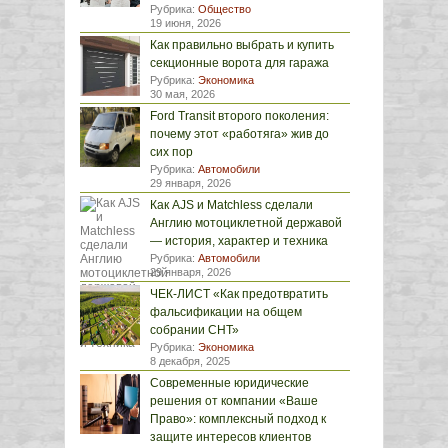
Рубрика:
Общество
19 июня, 2026
Как правильно выбрать и купить
секционные ворота для гаража
Рубрика:
Экономика
30 мая, 2026
Ford Transit второго поколения:
почему этот «работяга» жив до
сих пор
Рубрика:
Автомобили
29 января, 2026
Как AJS и Matchless сделали
Англию мотоциклетной державой
— история, характер и техника
Рубрика:
Автомобили
29 января, 2026
ЧЕК-ЛИСТ «Как предотвратить
фальсификации на общем
собрании СНТ»
Рубрика:
Экономика
8 декабря, 2025
Современные юридические
решения от компании «Ваше
Право»: комплексный подход к
защите интересов клиентов