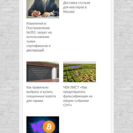
Доставка стульев
для мастеров в
Москве
Изменения в
Постановление
№353: запрет на
использование
чужих
сертификатов и
деклараций
Как правильно
ЧЕК-ЛИСТ «Как
выбрать и купить
предотвратить
секционные ворота
фальсификации на
для гаража
общем собрании
СНТ»