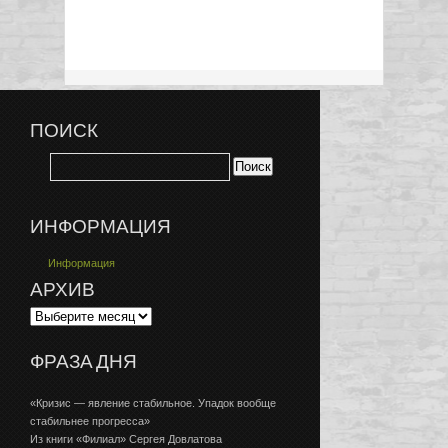
ПОИСК
ИНФОРМАЦИЯ
Информация
АРХИВ
ФРАЗА ДНЯ
«Кризис — явление стабильное. Упадок вообще
стабильнее прогресса»
Из книги «Филиал» Сергея Довлатова