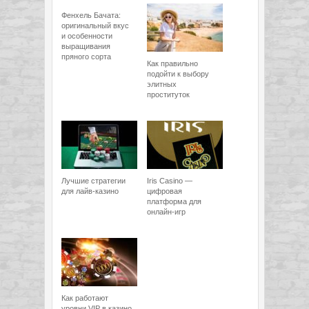
Фенхель Бачата:
оригинальный вкус
и особенности
выращивания
пряного сорта
Как правильно
подойти к выбору
элитных
проституток
Лучшие стратегии
Iris Casino —
для лайв-казино
цифровая
платформа для
онлайн-игр
Как работают
уровни VIP в казино