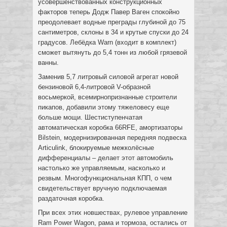
усовершенствованных конструкционных
факторов теперь Додж Павер Ваген спокойно
преодолевает водные преграды глубиной до 75
сантиметров, склоны в 34 и крутые спуски до 24
градусов. Лебёдка Warn (входит в комплект)
сможет вытянуть до 5,4 тонн из любой грязевой
ванны.
Заменив 5,7 литровый силовой агрегат новой
бензиновой 6,4-литровой V-образной
восьмеркой, всемирнопризнанные строители
пикапов, добавили этому тяжеловесу еще
больше мощи. Шестиступенчатая
автоматическая коробка 66RFE, амортизаторы
Bilstein, модернизированная передняя подвеска
Articulink, блокируемые межколёсные
дифференциалы – делает этот автомобиль
настолько же управляемым, насколько и
резвым. Многофункциональная КПП, о чем
свидетельствует вручную подключаемая
раздаточная коробка.
При всех этих новшествах, рулевое управление
Ram Power Wagon, рама и тормоза, остались от