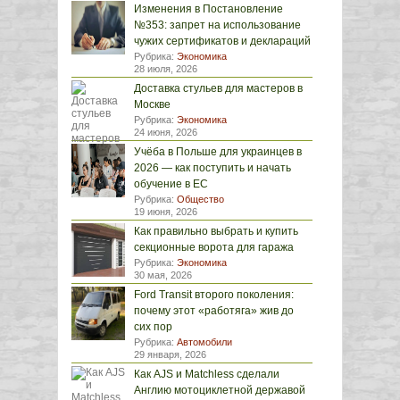
Изменения в Постановление
№353: запрет на использование
чужих сертификатов и деклараций
Рубрика:
Экономика
28 июля, 2026
Доставка стульев для мастеров в
Москве
Рубрика:
Экономика
24 июня, 2026
Учёба в Польше для украинцев в
2026 — как поступить и начать
обучение в ЕС
Рубрика:
Общество
19 июня, 2026
Как правильно выбрать и купить
секционные ворота для гаража
Рубрика:
Экономика
30 мая, 2026
Ford Transit второго поколения:
почему этот «работяга» жив до
сих пор
Рубрика:
Автомобили
29 января, 2026
Как AJS и Matchless сделали
Англию мотоциклетной державой