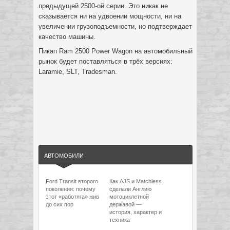
предыдущей 2500-ой серии. Это никак не
сказывается ни на удвоении мощности, ни на
увеличении грузоподъемности, но подтверждает
качество машины.
Пикап Ram 2500 Power Wagon на автомобильный
рынок будет поставляться в трёх версиях:
Laramie, SLT, Tradesman.
АВТОМОБИЛИ
Ford Transit второго
Как AJS и Matchless
поколения: почему
сделали Англию
этот «работяга» жив
мотоциклетной
до сих пор
державой —
история, характер и
техника