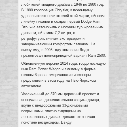
любителей мощного драйва с 1946 по 1980 год.
В 1999 корпорация Chrysler, к всеобщему
удовольствию почитателей этой марки, обновил
линейку пикапов и создал первый Dodge Ram.
Это был автомобиль с могучим турбированным
дизелем, объемом 7,2 литра, с
ретрофутуристичным экстерьером и
завораживающим комфортом салоном. На
смену ему, в 2005 году компания Додж
презентовал полноприводной вариант Ram 2500.
Обновленную версию 2014 года, гордо носящую
имя Ram Power Wagon и эмблему в форме
головы барана, американские инженеры
представили в этом году на Нью-Йоркском
автосалоне.
Увеличенный до 370 мм дорожный просвет и
специальная дополнительная защита днища,
вкупе с внедорожными 33-дюймовыми
покрышками, плотно сидящими на
легкосплавных дисках, делают этот пикап
поистине вездеходом. Ввиду