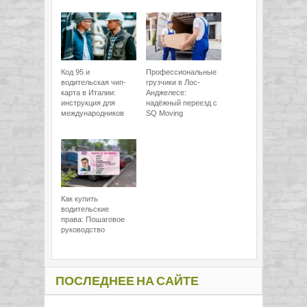
Код 95 и
Профессиональные
водительская чип-
грузчики в Лос-
карта в Италии:
Анджелесе:
инструкция для
надёжный переезд с
международников
SQ Moving
Как купить
водительские
права: Пошаговое
руководство
ПОСЛЕДНЕЕ НА САЙТЕ