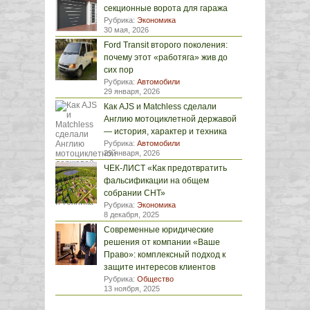
секционные ворота для гаража
Рубрика:
Экономика
30 мая, 2026
Ford Transit второго поколения:
почему этот «работяга» жив до
сих пор
Рубрика:
Автомобили
29 января, 2026
Как AJS и Matchless сделали
Англию мотоциклетной державой
— история, характер и техника
Рубрика:
Автомобили
29 января, 2026
ЧЕК-ЛИСТ «Как предотвратить
фальсификации на общем
собрании СНТ»
Рубрика:
Экономика
8 декабря, 2025
Современные юридические
решения от компании «Ваше
Право»: комплексный подход к
защите интересов клиентов
Рубрика:
Общество
13 ноября, 2025