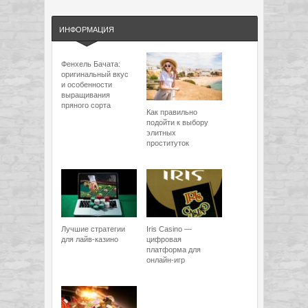
ИНФОРМАЦИЯ
Фенхель Бачата:
оригинальный вкус
и особенности
выращивания
пряного сорта
Как правильно
подойти к выбору
элитных
проституток
Лучшие стратегии
Iris Casino —
для лайв-казино
цифровая
платформа для
онлайн-игр