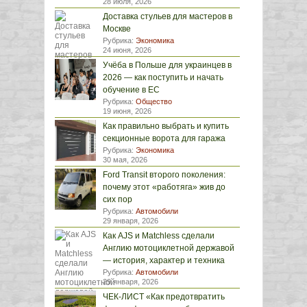
28 июля, 2026
Доставка стульев для мастеров в
Москве
Рубрика:
Экономика
24 июня, 2026
Учёба в Польше для украинцев в
2026 — как поступить и начать
обучение в ЕС
Рубрика:
Общество
19 июня, 2026
Как правильно выбрать и купить
секционные ворота для гаража
Рубрика:
Экономика
30 мая, 2026
Ford Transit второго поколения:
почему этот «работяга» жив до
сих пор
Рубрика:
Автомобили
29 января, 2026
Как AJS и Matchless сделали
Англию мотоциклетной державой
— история, характер и техника
Рубрика:
Автомобили
29 января, 2026
ЧЕК-ЛИСТ «Как предотвратить