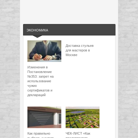
ЭКОНОМИКА
Доставка стульев
для мастеров в
Москве
Изменения в
Постановление
№353: запрет на
использование
чужих
сертификатов и
деклараций
Как правильно
ЧЕК-ЛИСТ «Как