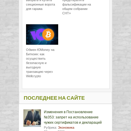
выбрать и купить
предотвратить
секционные ворота
фальсификации на
для гаража
общем собрании
СНТ»
Обмен ЮMoney на
Биткоин: как
осуществить
безопасную и
выгодную
транзакцию через
Wellcrypto
ПОСЛЕДНЕЕ НА САЙТЕ
Изменения в Постановление
№353: запрет на использование
чужих сертификатов и деклараций
Рубрика:
Экономика