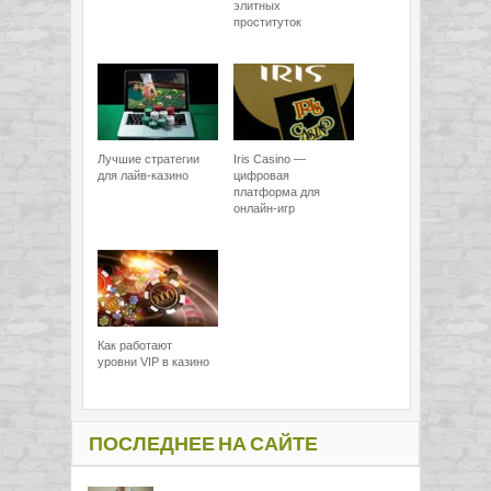
элитных
проституток
Лучшие стратегии
Iris Casino —
для лайв-казино
цифровая
платформа для
онлайн-игр
Как работают
уровни VIP в казино
ПОСЛЕДНЕЕ НА САЙТЕ