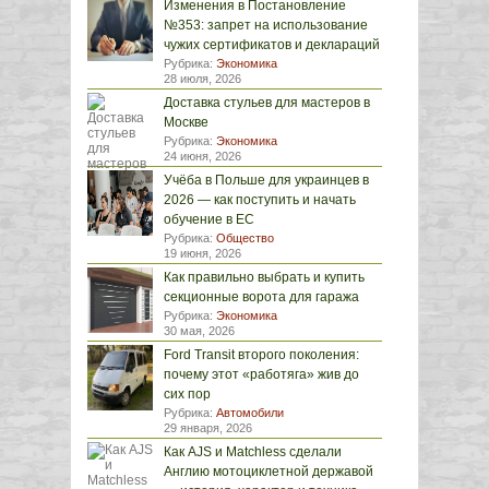
Изменения в Постановление
№353: запрет на использование
чужих сертификатов и деклараций
Рубрика:
Экономика
28 июля, 2026
Доставка стульев для мастеров в
Москве
Рубрика:
Экономика
24 июня, 2026
Учёба в Польше для украинцев в
2026 — как поступить и начать
обучение в ЕС
Рубрика:
Общество
19 июня, 2026
Как правильно выбрать и купить
секционные ворота для гаража
Рубрика:
Экономика
30 мая, 2026
Ford Transit второго поколения:
почему этот «работяга» жив до
сих пор
Рубрика:
Автомобили
29 января, 2026
Как AJS и Matchless сделали
Англию мотоциклетной державой