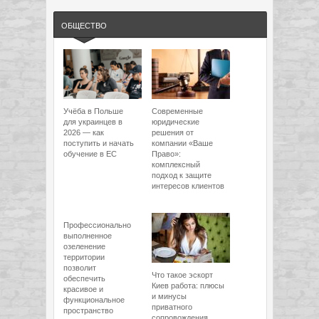
ОБЩЕСТВО
Учёба в Польше
Современные
для украинцев в
юридические
2026 — как
решения от
поступить и начать
компании «Ваше
обучение в ЕС
Право»:
комплексный
подход к защите
интересов клиентов
Профессионально
выполненное
озеленение
территории
позволит
Что такое эскорт
обеспечить
Киев работа: плюсы
красивое и
и минусы
функциональное
приватного
пространство
сопровождения