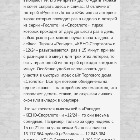
выбирают те, кто не привык долго ждать тиража
и хочет сыграть здесь и сейчас. В отличие от
лотерей «Русское Лото» и «Жилищная лотерея»
тираж которых проходит раз в неделю и лотерей
из серии «Гослото» и «Спортлото», тираж
которых проходит от двух до шести раз в день,
в быстрых играх можно поучаствовать здесь и
сейчас. Тиражи «Рапидо», «КЕНО-Спортлото» и
«12/24» разыгрываются, раз в 15 минут, причем
с разницей в 5 минут для трех этих лотерей, то
есть тираж одной из лотерей проходит каждые 5
минут. Особенно удобно использовать для
участия в быстрых играх сайт Торгового дома
«Столото». Все три лотереи объединены на
одном экране — «лотерейном супемаркете», что
позволяет делать ставки, не открывая лишних
окон или вкладок в браузере.
Что же касается выигрышей в «Рапидо»,
«КЕНО-Спортлото» и «12/24», то они весьма
солидные. Например, только за одну неделю с
15 по 21 июня участникам было выплачено
16 177 964 рублей («Рапидо» — 12 843 084