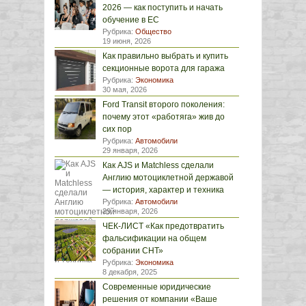
2026 — как поступить и начать
обучение в ЕС
Рубрика:
Общество
19 июня, 2026
Как правильно выбрать и купить
секционные ворота для гаража
Рубрика:
Экономика
30 мая, 2026
Ford Transit второго поколения:
почему этот «работяга» жив до
сих пор
Рубрика:
Автомобили
29 января, 2026
Как AJS и Matchless сделали
Англию мотоциклетной державой
— история, характер и техника
Рубрика:
Автомобили
29 января, 2026
ЧЕК-ЛИСТ «Как предотвратить
фальсификации на общем
собрании СНТ»
Рубрика:
Экономика
8 декабря, 2025
Современные юридические
решения от компании «Ваше