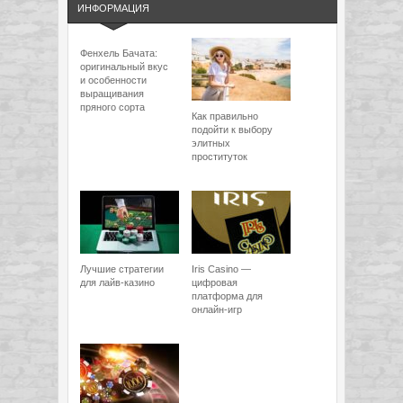
ИНФОРМАЦИЯ
Фенхель Бачата:
оригинальный вкус
и особенности
выращивания
пряного сорта
Как правильно
подойти к выбору
элитных
проституток
Лучшие стратегии
Iris Casino —
для лайв-казино
цифровая
платформа для
онлайн-игр