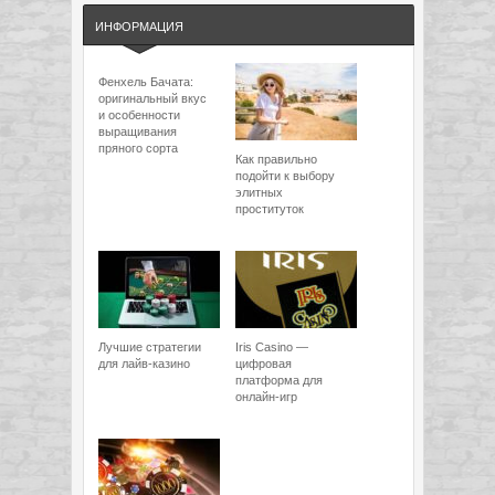
ИНФОРМАЦИЯ
Фенхель Бачата:
оригинальный вкус
и особенности
выращивания
пряного сорта
Как правильно
подойти к выбору
элитных
проституток
Лучшие стратегии
Iris Casino —
для лайв-казино
цифровая
платформа для
онлайн-игр