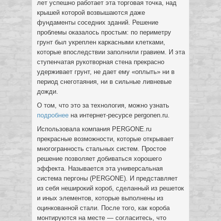
лет успешно работает эта торговая точка, над
крышей которой возвышаются даже
фундаменты соседних зданий. Решение
проблемы оказалось простым: по периметру
грунт был укреплен каркасными клетками,
которые впоследствии заполнили гравием. И эта
ступенчатая рукотворная стена прекрасно
удерживает грунт, не дает ему «оплыть» ни в
период снеготаяния, ни в сильные ливневые
дожди.
О том, что это за технология, можно узнать
подробнее
на интернет-ресурсе pergonen.ru.
Использовала компания PERGONE.ru
прекрасные возможности, которые открывает
многогранность стальных систем. Простое
решение позволяет добиваться хорошего
эффекта. Называется эта универсальная
система пергоны (PERGONE). И представляет
из себя неширокий короб, сделанный из решеток
и иных элементов, которые выполнены из
оцинкованной стали. После того, как короба
монтируются на месте — согласитесь, что