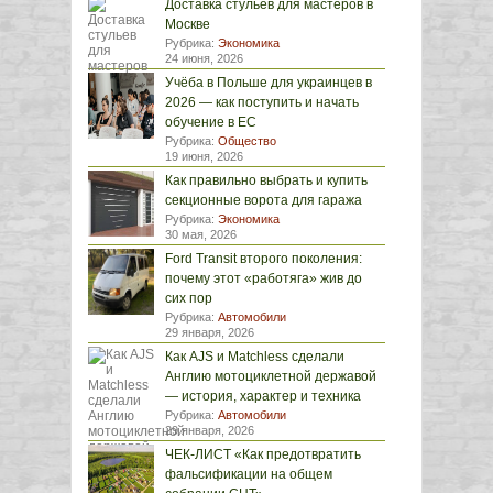
Доставка стульев для мастеров в
Москве
Рубрика:
Экономика
24 июня, 2026
Учёба в Польше для украинцев в
2026 — как поступить и начать
обучение в ЕС
Рубрика:
Общество
19 июня, 2026
Как правильно выбрать и купить
секционные ворота для гаража
Рубрика:
Экономика
30 мая, 2026
Ford Transit второго поколения:
почему этот «работяга» жив до
сих пор
Рубрика:
Автомобили
29 января, 2026
Как AJS и Matchless сделали
Англию мотоциклетной державой
— история, характер и техника
Рубрика:
Автомобили
29 января, 2026
ЧЕК-ЛИСТ «Как предотвратить
фальсификации на общем