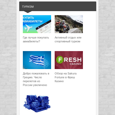
ТУРИЗМ
Где лучше покупать
Активный отдых или
авиабилеты?
спортивный туризм
Добро пожаловать в
Обзор на Sakura
Грецию. Число
Fortune в Фреш
перелетов из
Казино
России увеличено