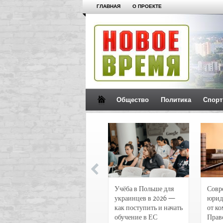
ГЛАВНАЯ
О ПРОЕКТЕ
Общество
Политика
Спорт
Новости и
Учёба в Польше для
Совр
чрезвычайные
украинцев в 2026 —
юрид
происшествия в
как поступить и начать
от к
Воронеже
обучение в ЕС
Прав