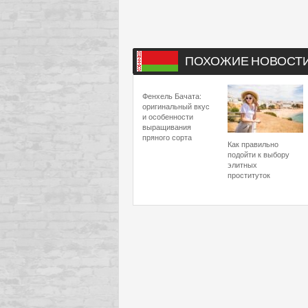
ПОХОЖИЕ НОВОСТ
Фенхель Бачата:
оригинальный вкус
и особенности
выращивания
пряного сорта
Как правильно
подойти к выбору
элитных
проституток