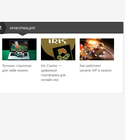
И
ИНФОРМАЦИЯ
Лучшие стратегии
Iris Casino —
Как работают
для лайв-казино
цифровая
уровни VIP в казино
платформа для
онлайн-игр