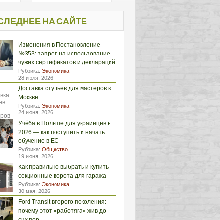
СЛЕДНЕЕ НА САЙТЕ
Изменения в Постановление
№353: запрет на использование
чужих сертификатов и деклараций
Рубрика:
Экономика
28 июля, 2026
Доставка стульев для мастеров в
Москве
Рубрика:
Экономика
24 июня, 2026
Учёба в Польше для украинцев в
2026 — как поступить и начать
обучение в ЕС
Рубрика:
Общество
19 июня, 2026
Как правильно выбрать и купить
секционные ворота для гаража
Рубрика:
Экономика
30 мая, 2026
Ford Transit второго поколения:
почему этот «работяга» жив до
сих пор