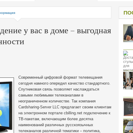
од к защите
ресов клиентов
ПО
ормация
ение у вас в доме – выгодная
нности
Современный цифровой формат телевещания
сегодня намного опередил качество стандартного.
Спутниковая связь позволяет наслаждаться
самыми любимыми телеканалами в
неограниченном количестве.
Так компания
Cardsharing-Server LLC предлагает своим клиентам
на электронном портале cbilling.net подключение к
ТВ-пакетам, включающим более десятка
наименований различных русскоязычных
телеканалов различной тематики – политика,