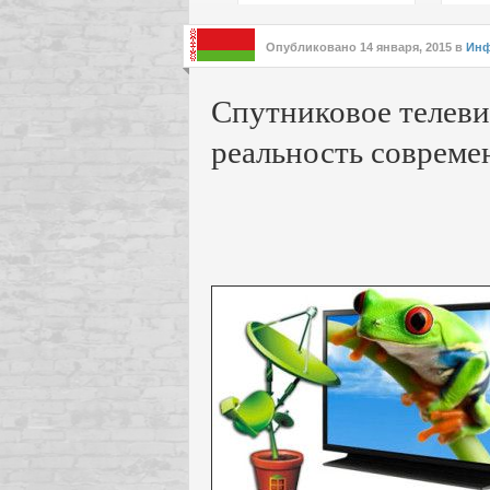
подх
инте
Опубликовано
14 января, 2015
в
Инф
Спутниковое телевид
реальность совреме