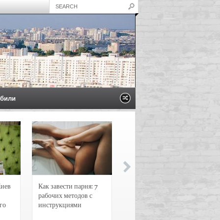
били
Киев
Как завести парня: 7
Новости и
рабочих методов с
чрезвычайные
го
инструкциями
происшествия в
Воронеже