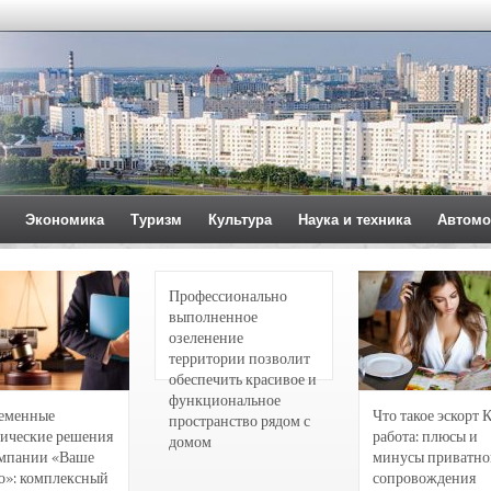
Экономика
Туризм
Культура
Наука и техника
Автомо
Профессионально
выполненное
озеленение
территории позволит
обеспечить красивое и
функциональное
еменные
Что такое эскорт 
пространство рядом с
ические решения
работа: плюсы и
домом
омпании «Ваше
минусы приватно
о»: комплексный
сопровождения