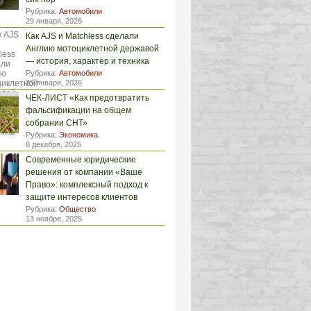
Рубрика:
Автомобили
29 января, 2026
Как AJS и Matchless сделали
Англию мотоциклетной державой
— история, характер и техника
Рубрика:
Автомобили
29 января, 2026
ЧЕК-ЛИСТ «Как предотвратить
фальсификации на общем
собрании СНТ»
Рубрика:
Экономика
8 декабря, 2025
Современные юридические
решения от компании «Ваше
Право»: комплексный подход к
защите интересов клиентов
Рубрика:
Общество
13 ноября, 2025