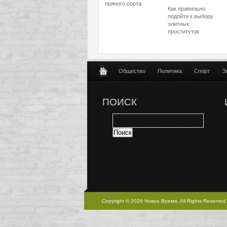
пряного сорта
Как правильно
подойти к выбору
элитных
проституток
Общество
Политика
Спорт
Э
ПОИСК
Copyright © 2026 Новое Время, All Rights Reserved.