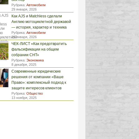
Рубрика:
Автомобили
29 января, 2026
Как AJS и Matchless сделали
Англию мотоциклетной державой
— история, характер и техника
Рубрика:
Автомобили
29 января, 2026
ЧЕК-ЛИСТ «Как предотвратить
фальсификации на общем
собрании СНТ»
Рубрика:
Экономика
8 декабря, 2025
Современные юридические
решения от компании «Ваше
Право»: комплексный подход к
защите интересов клиентов
Рубрика:
Общество
13 ноября, 2025