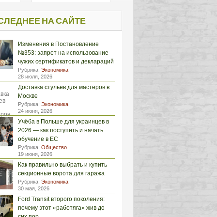
СЛЕДНЕЕ НА САЙТЕ
Изменения в Постановление
№353: запрет на использование
чужих сертификатов и деклараций
Рубрика:
Экономика
28 июля, 2026
Доставка стульев для мастеров в
Москве
Рубрика:
Экономика
24 июня, 2026
Учёба в Польше для украинцев в
2026 — как поступить и начать
обучение в ЕС
Рубрика:
Общество
19 июня, 2026
Как правильно выбрать и купить
секционные ворота для гаража
Рубрика:
Экономика
30 мая, 2026
Ford Transit второго поколения:
почему этот «работяга» жив до
сих пор