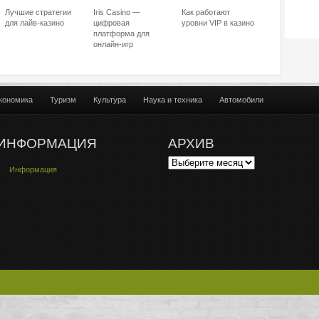
Лучшие стратегии
Iris Casino —
Как работают
для лайв-казино
цифровая
уровни VIP в казино
платформа для
онлайн-игр
кономика
Туризм
Культура
Наука и техника
Автомобили
ИНФОРМАЦИЯ
АРХИВ
Информация