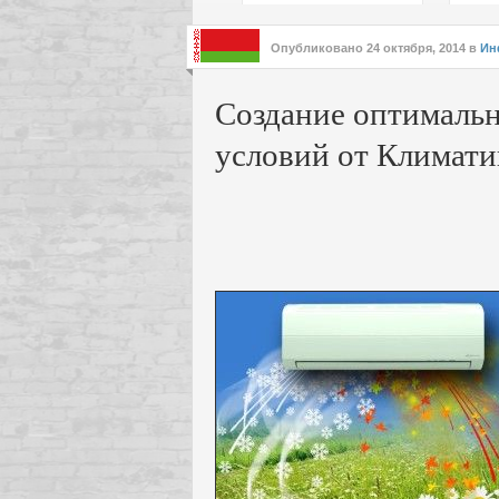
подх
инте
Опубликовано
24 октября, 2014
в
Ин
Создание оптималь
условий от Климат