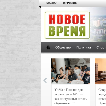
ГЛАВНАЯ
О ПРОЕКТЕ
Общество
Политика
Спорт
Новости и
Учёба в Польше для
Совр
чрезвычайные
украинцев в 2026 —
юрид
происшествия в
как поступить и начать
от к
Воронеже
обучение в ЕС
Прав