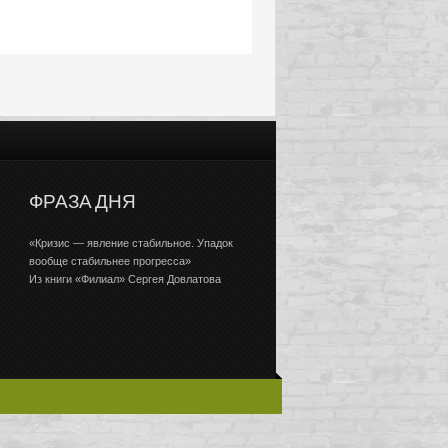
ФРАЗА ДНЯ
«Кризис — явление стабильное. Упадок
вообще стабильнее прогресса»
Из книги «Филиал» Сергея Довлатова