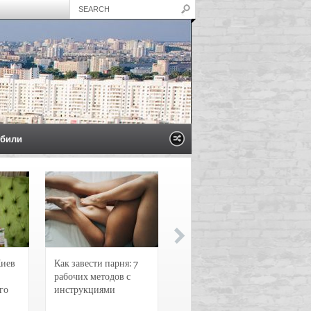
били
Киев
Как завести парня: 7
Новости и
рабочих методов с
чрезвычайные
го
инструкциями
происшествия в
Воронеже