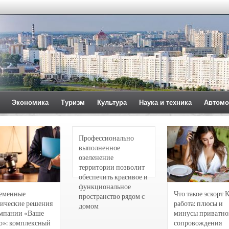
Экономика
Туризм
Культура
Наука и техника
Автомо
Профессионально
выполненное
озеленение
территории позволит
обеспечить красивое и
функциональное
еменные
Что такое эскорт 
пространство рядом с
ические решения
работа: плюсы и
домом
омпании «Ваше
минусы приватно
о»: комплексный
сопровождения