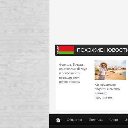
ПОХОЖИЕ НОВОСТ
Фенхель Бачата:
оригинальный вкус
и особенности
выращивания
пряного сорта
Как правильно
подойти к выбору
элитных
проституток
Общество
Политика
Спорт
Э