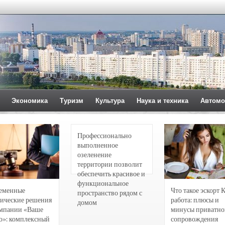
Экономика
Туризм
Культура
Наука и техника
Автомо
Профессионально
выполненное
озеленение
территории позволит
обеспечить красивое и
функциональное
еменные
Что такое эскорт 
пространство рядом с
ические решения
работа: плюсы и
домом
омпании «Ваше
минусы приватно
о»: комплексный
сопровождения