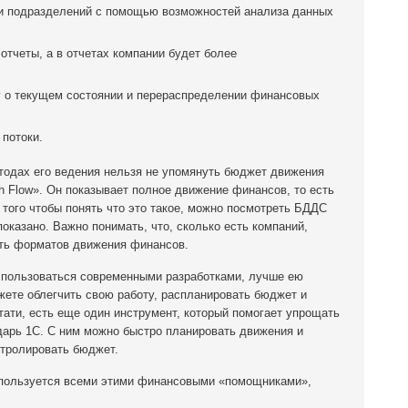
и подразделений с помощью возможностей анализа данных
тчеты, а в отчетах компании будет более
у о текущем состоянии и перераспределении финансовых
потоки.
етодах его ведения нельзя не упомянуть бюджет движения
 Flow». Он показывает полное движение финансов, то есть
того чтобы понять что это такое, можно посмотреть БДДС
показано. Важно понимать, что, сколько есть компаний,
сть форматов движения финансов.
 пользоваться современными разработками, лучше ею
жете облегчить свою работу, распланировать бюджет и
тати, есть еще один инструмент, который помогает упрощать
дарь 1C. С ним можно быстро планировать движения и
нтролировать бюджет.
 пользуется всеми этими финансовыми «помощниками»,