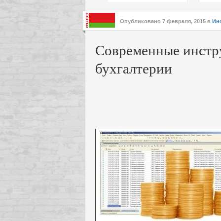
подх
инте
Опубликовано
7 февраля, 2015
в
Ин
Современные инстр
бухгалтерии