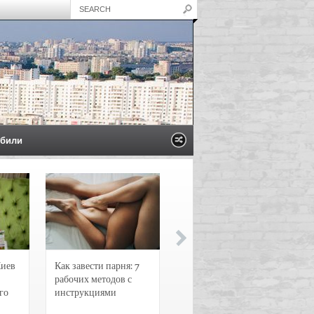
били
Киев
Как завести парня: 7
Новости и
рабочих методов с
чрезвычайные
го
инструкциями
происшествия в
Воронеже