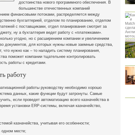
достоинства нового программного обеспечения. В
большинстве отечественных компаний
лением финансовыми потоками, распределяется между
ственно бухгалтерией, отделом по планированию, отделом
латежей с поставщиками, отдел планирования смотрит за
жету, ну а бухгалтерия ведет работу с «платежками».
сколько угодно, но с расширением компании и увеличением
во документов, для которых нужны новые заемные средства,
, что нужно как – то наладить систему планирования,
ства поможет компании тщательнее контролировать
сть работы с кредитами.
ть работу
оматизационной работы руководству необходимо хорошо
истема данных, какие функции будут затронуты. Самые
чить, если проведет автоматизацию всего казначейства в
 время установки ERP-системы, включая казначейство,
темой казначейства, учитывая его особенности;
в одном месте;