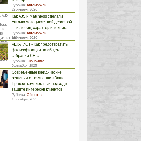
Рубрика:
Автомобили
29 января, 2026
Как AJS и Matchless сделали
Англию мотоциклетной державой
— история, характер и техника
Рубрика:
Автомобили
29 января, 2026
ЧЕК-ЛИСТ «Как предотвратить
фальсификации на общем
собрании СНТ»
Рубрика:
Экономика
8 декабря, 2025
Современные юридические
решения от компании «Ваше
Право»: комплексный подход к
защите интересов клиентов
Рубрика:
Общество
13 ноября, 2025