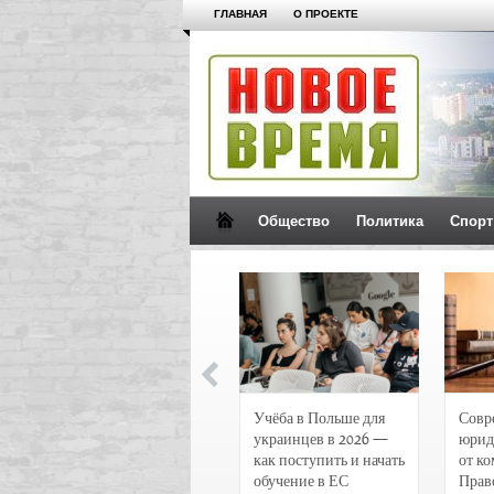
ГЛАВНАЯ
О ПРОЕКТЕ
Общество
Политика
Спорт
Новости и
Учёба в Польше для
Совр
чрезвычайные
украинцев в 2026 —
юрид
происшествия в
как поступить и начать
от к
Воронеже
обучение в ЕС
Прав