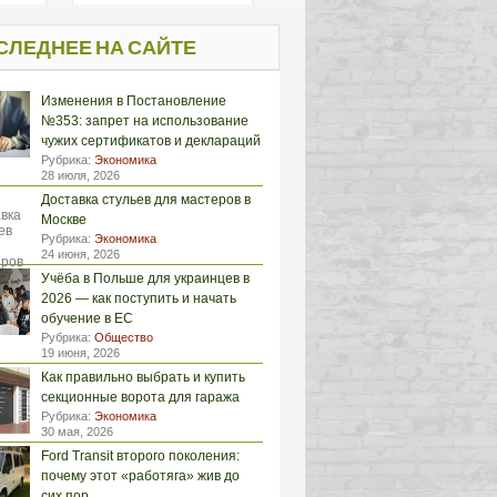
СЛЕДНЕЕ НА САЙТЕ
Изменения в Постановление
№353: запрет на использование
чужих сертификатов и деклараций
Рубрика:
Экономика
28 июля, 2026
Доставка стульев для мастеров в
Москве
Рубрика:
Экономика
24 июня, 2026
Учёба в Польше для украинцев в
2026 — как поступить и начать
обучение в ЕС
Рубрика:
Общество
19 июня, 2026
Как правильно выбрать и купить
секционные ворота для гаража
Рубрика:
Экономика
30 мая, 2026
Ford Transit второго поколения:
почему этот «работяга» жив до
сих пор