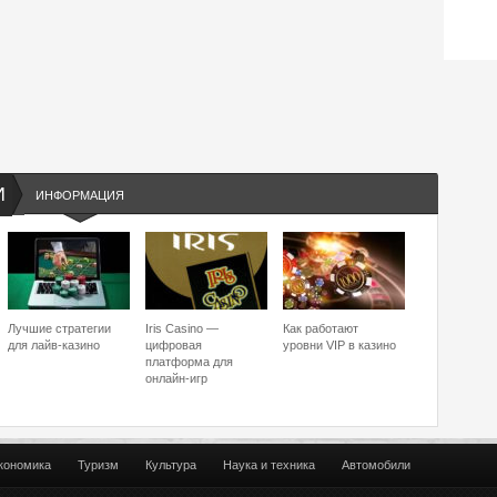
И
ИНФОРМАЦИЯ
Лучшие стратегии
Iris Casino —
Как работают
для лайв-казино
цифровая
уровни VIP в казино
платформа для
онлайн-игр
кономика
Туризм
Культура
Наука и техника
Автомобили