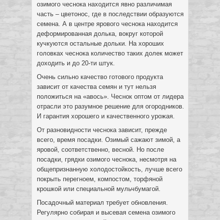
озимого чеснока находится явно различимая
часть – цветонос, где в последствии образуются
семена. А в центре ярового чеснока находится
деформированная долька, вокруг которой
кучкуются остальные дольки. На хороших
головках чеснока количество таких долек может
доходить и до 20-ти штук.
Очень сильно качество готового продукта
зависит от качества семян и тут нельзя
положиться на «авось». Чеснок оптом от лидера
отрасли это разумное решение для огородников.
И гарантия хорошего и качественного урожая.
От разновидности чеснока зависит, прежде
всего, время посадки. Озимый сажают зимой, а
яровой, соответственно, весной. Но после
посадки, грядки озимого чеснока, несмотря на
общепризнанную холодостойкость, лучше всего
покрыть перегноем, компостом, торфяной
крошкой или специальной мульчбумагой.
Посадочный материал требует обновления.
Регулярно собирая и высевая семена озимого