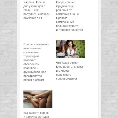
Учёба в Польше
Современные
для украинцев в
юридические
2026 — как
решения от
поступить и начать
компании «Ваше
обучение в ЕС
Право»:
комплексный
подход к защите
интересов клиентов
Профессионально
выполненное
озеленение
территории
позволит
Что такое эскорт
обеспечить
Киев работа: плюсы
красивое и
и минусы
функциональное
приватного
пространство
сопровождения
рядом с домом
Как завести парня:
7 рабочих методов