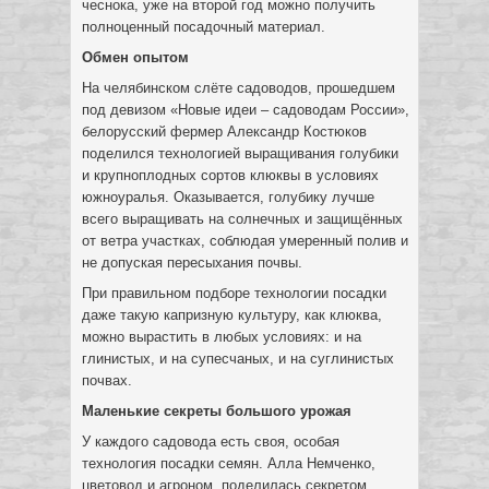
чеснока, уже на второй год можно получить
полноценный посадочный материал.
Обмен опытом
На челябинском слёте садоводов, прошедшем
под девизом «Новые идеи – садоводам России»,
белорусский фермер Александр Костюков
поделился технологией выращивания голубики
и крупноплодных сортов клюквы в условиях
южноуралья. Оказывается, голубику лучше
всего выращивать на солнечных и защищённых
от ветра участках, соблюдая умеренный полив и
не допуская пересыхания почвы.
При правильном подборе технологии посадки
даже такую капризную культуру, как клюква,
можно вырастить в любых условиях: и на
глинистых, и на супесчаных, и на суглинистых
почвах.
Маленькие секреты большого урожая
У каждого садовода есть своя, особая
технология посадки семян. Алла Немченко,
цветовод и агроном, поделилась секретом