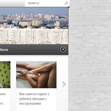
били
Киев
Как завести парня: 7
Новости и
рабочих методов с
чрезвычайные
го
инструкциями
происшествия в
Воронеже