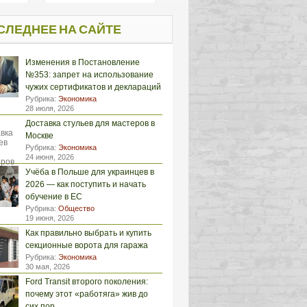
СЛЕДНЕЕ НА САЙТЕ
Изменения в Постановление
№353: запрет на использование
чужих сертификатов и деклараций
Рубрика:
Экономика
28 июля, 2026
Доставка стульев для мастеров в
Москве
Рубрика:
Экономика
24 июня, 2026
Учёба в Польше для украинцев в
2026 — как поступить и начать
обучение в ЕС
Рубрика:
Общество
19 июня, 2026
Как правильно выбрать и купить
секционные ворота для гаража
Рубрика:
Экономика
30 мая, 2026
Ford Transit второго поколения:
почему этот «работяга» жив до
сих пор