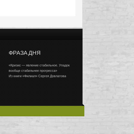
ФРАЗА ДНЯ
«Кризис — явление стабильное. Упадок
вообще стабильнее прогресса»
Из книги «Филиал» Сергея Довлатова