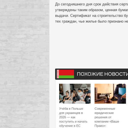
До сегодняшнего дня срок действия сер
утверждены таким образом, ценная бумаг
выдачи. Сертификат на строительство бу
тех граждан, чье жилье было признано 
ПОХОЖИЕ НОВОСТ
Учёба в Польше
Современные
для украинцев в
юридические
2026 — как
решения от
поступить и начать
компании «Ваше
обучение в ЕС
Право»: