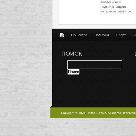
комплексный
подход к защите
интересов клиентов
Общество
Политика
Спорт
Э
ПОИСК
Copyright © 2026 Новое Время, All Rights Reserved.