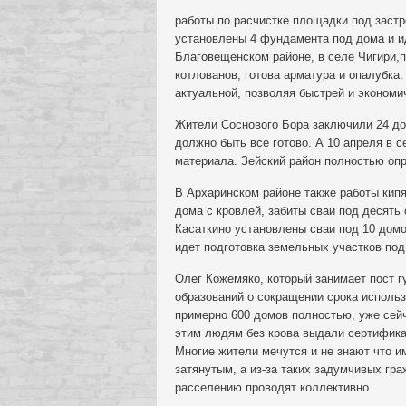
работы по расчистке площадки под застро
установлены 4 фундамента под дома и ид
Благовещенском районе, в селе Чигири,
котлованов, готова арматура и опалубка
актуальной, позволяя быстрей и экономи
Жители Соснового Бора заключили 24 дог
должно быть все готово. А 10 апреля в 
материала. Зейский район полностью оп
В Архаринском районе также работы кип
дома с кровлей, забиты сваи под десять 
Касаткино установлены сваи под 10 домо
идет подготовка земельных участков под
Олег Кожемяко, который занимает пост 
образований о сокращении срока исполь
примерно 600 домов полностью, уже сейч
этим людям без крова выдали сертификат
Многие жители мечутся и не знают что и
затянутым, а из-за таких задумчивых гра
расселению проводят коллективно.