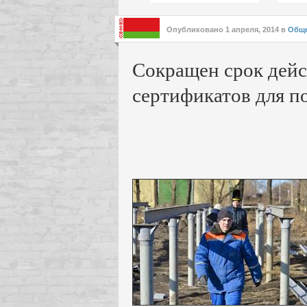
подх
инте
Опубликовано
1 апреля, 2014
в
Обще
Сокращен срок дей
сертификатов для п