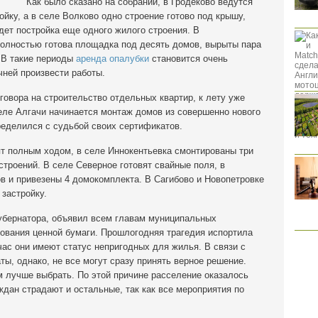
Как было сказано на собрании, в Гродеково ведутся
йку, а в селе Волково одно строение готово под крышу,
ет постройка еще одного жилого строения. В
полностью готова площадка под десять домов, вырыты пара
. В такие периоды
аренда опалубки
становится очень
чней произвести работы.
овора на строительство отдельных квартир, к лету уже
селе Алгачи начинается монтаж домов из совершенно нового
ределился с судьбой своих сертификатов.
ят полным ходом, в селе Иннокентьевка смонтированы три
строений. В селе Северное готовят свайные поля, в
в и привезены 4 домокомплекта. В Сагибово и Новопетровке
 застройку.
губернатора, объявил всем главам муниципальных
зования ценной бумаги. Прошлогодняя трагедия испортила
ас они имеют статус непригодных для жилья. В связи с
ы, однако, не все могут сразу принять верное решение.
м лучше выбрать. По этой причине расселение оказалось
ждан страдают и остальные, так как все мероприятия по