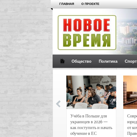
ГЛАВНАЯ
О ПРОЕКТЕ
Общество
Политика
Спорт
Новости и
Учёба в Польше для
Совр
чрезвычайные
украинцев в 2026 —
юрид
происшествия в
как поступить и начать
от к
Воронеже
обучение в ЕС
Прав