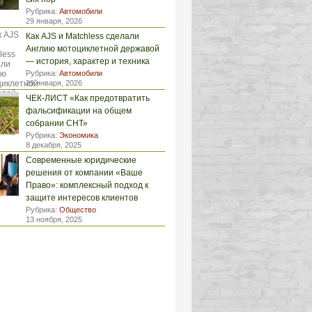
Рубрика:
Автомобили
29 января, 2026
Как AJS и Matchless сделали
Англию мотоциклетной державой
— история, характер и техника
Рубрика:
Автомобили
29 января, 2026
ЧЕК-ЛИСТ «Как предотвратить
фальсификации на общем
собрании СНТ»
Рубрика:
Экономика
8 декабря, 2025
Современные юридические
решения от компании «Ваше
Право»: комплексный подход к
защите интересов клиентов
Рубрика:
Общество
13 ноября, 2025