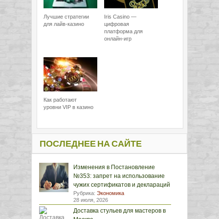
Лучшие стратегии
Iris Casino —
для лайв-казино
цифровая
платформа для
онлайн-игр
Как работают
уровни VIP в казино
ПОСЛЕДНЕЕ НА САЙТЕ
Изменения в Постановление
№353: запрет на использование
чужих сертификатов и деклараций
Рубрика:
Экономика
28 июля, 2026
Доставка стульев для мастеров в