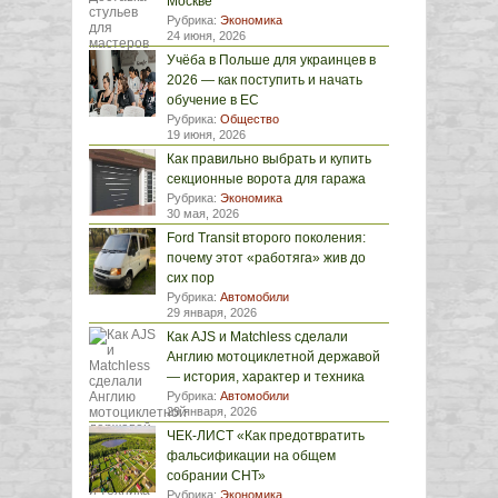
Москве
Рубрика:
Экономика
24 июня, 2026
Учёба в Польше для украинцев в
2026 — как поступить и начать
обучение в ЕС
Рубрика:
Общество
19 июня, 2026
Как правильно выбрать и купить
секционные ворота для гаража
Рубрика:
Экономика
30 мая, 2026
Ford Transit второго поколения:
почему этот «работяга» жив до
сих пор
Рубрика:
Автомобили
29 января, 2026
Как AJS и Matchless сделали
Англию мотоциклетной державой
— история, характер и техника
Рубрика:
Автомобили
29 января, 2026
ЧЕК-ЛИСТ «Как предотвратить
фальсификации на общем
собрании СНТ»
Рубрика:
Экономика