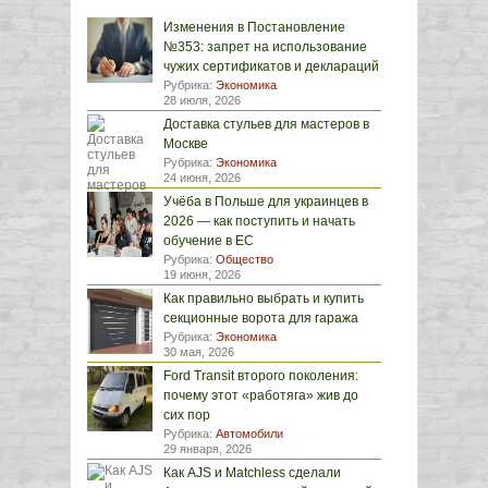
Изменения в Постановление
№353: запрет на использование
чужих сертификатов и деклараций
Рубрика:
Экономика
28 июля, 2026
Доставка стульев для мастеров в
Москве
Рубрика:
Экономика
24 июня, 2026
Учёба в Польше для украинцев в
2026 — как поступить и начать
обучение в ЕС
Рубрика:
Общество
19 июня, 2026
Как правильно выбрать и купить
секционные ворота для гаража
Рубрика:
Экономика
30 мая, 2026
Ford Transit второго поколения:
почему этот «работяга» жив до
сих пор
Рубрика:
Автомобили
29 января, 2026
Как AJS и Matchless сделали