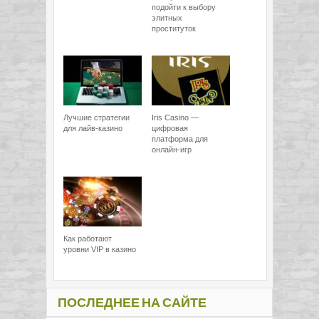
подойти к выбору
элитных
проституток
Лучшие стратегии
Iris Casino —
для лайв-казино
цифровая
платформа для
онлайн-игр
Как работают
уровни VIP в казино
ПОСЛЕДНЕЕ НА САЙТЕ