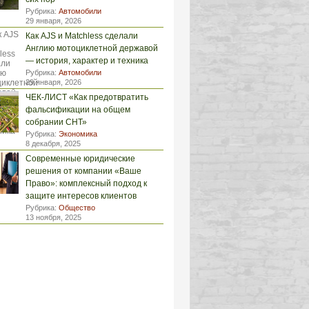
Рубрика:
Автомобили
29 января, 2026
Как AJS и Matchless сделали
Англию мотоциклетной державой
— история, характер и техника
Рубрика:
Автомобили
29 января, 2026
ЧЕК-ЛИСТ «Как предотвратить
фальсификации на общем
собрании СНТ»
Рубрика:
Экономика
8 декабря, 2025
Современные юридические
решения от компании «Ваше
Право»: комплексный подход к
защите интересов клиентов
Рубрика:
Общество
13 ноября, 2025