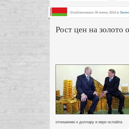
подх
инте
Опубликовано
30 июня, 2014
в
Экон
Рост цен на золото 
отношению к доллару и евро ослабла.