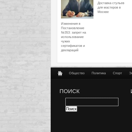
Доставка стульев
для мастеров в
Москве
Изменения в
Постановление
№353: запрет на
использование
чужих
сертификатов и
деклараций
Общество
Политика
Спорт
Э
ПОИСК