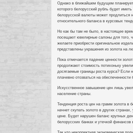
Однако в ближайшем будущем планируетс
которого белорусский рубль будет иметь
белорусской валюты может продлиться не
относительного баланса в курсовых тенд
Но как бы там не было, в настоящее вре
посещают ювелирные салоны для того, ч
желаете приобрести оригинальное изделие
представлены украшения из золота на лю
Пока отмечается падение ценности золот
продолжают стоимость потихоньку увелич
досягаемые границы роста курса? Если н
плачевно отозваться на обеспеченности 
Искусственное завышение цен лишь увел
население страны.
Тенденция роста цен на грамм золота в б
начнет скупать золото в других странах
цене. Будет нарушен баланс крупных де
белорусских банках и утечкой финансов 
Так что некорректная экономическая пол