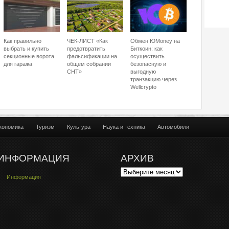
Как правильно
ЧЕК-ЛИСТ «Как
Обмен ЮMoney на
выбрать и купить
предотвратить
Биткоин: как
секционные ворота
фальсификации на
осуществить
для гаража
общем собрании
безопасную и
СНТ»
выгодную
транзакцию через
Wellcrypto
кономика
Туризм
Культура
Наука и техника
Автомобили
ИНФОРМАЦИЯ
АРХИВ
Информация