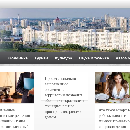
Экономика
Туризм
Культура
Наука и техника
Автомо
Профессионально
выполненное
озеленение
территории позволит
обеспечить красивое и
функциональное
еменные
Что такое эскорт 
пространство рядом с
ические решения
работа: плюсы и
домом
омпании «Ваше
минусы приватно
о»: комплексный
сопровождения