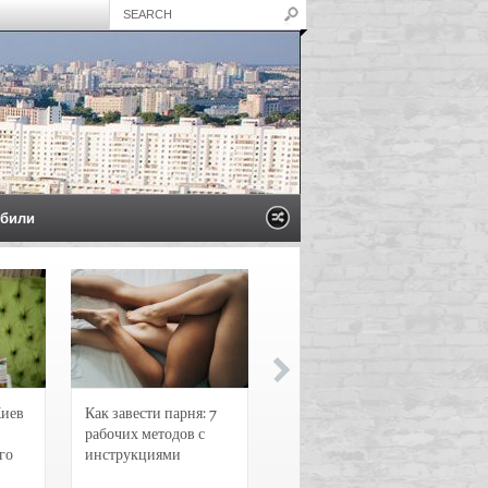
били
Киев
Как завести парня: 7
Новости и
рабочих методов с
чрезвычайные
го
инструкциями
происшествия в
Воронеже