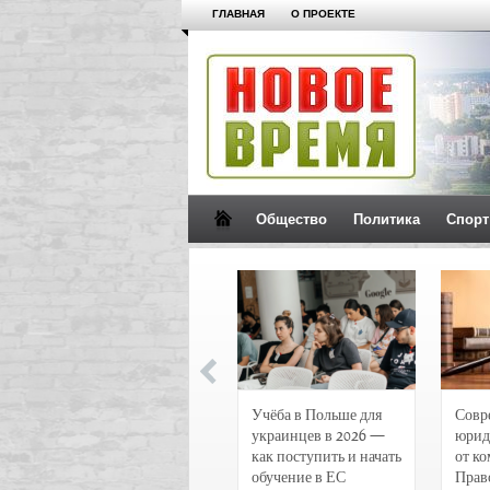
ГЛАВНАЯ
О ПРОЕКТЕ
Общество
Политика
Спорт
Новости и
Учёба в Польше для
Совр
чрезвычайные
украинцев в 2026 —
юрид
происшествия в
как поступить и начать
от к
Воронеже
обучение в ЕС
Прав