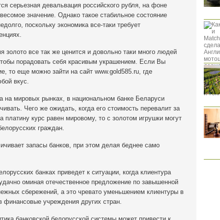
я серьезная девальвация российского рубля, на фоне
 весомое значение. Однако такое стабильное состояние
долго, поскольку экономика все-таки требует
енциях.
мя золото все так же ценится и довольно таки много людей
тобы порадовать себя красивым украшением. Если Вы
, то еще можно зайти на сайт www.gold585.ru, где
бой вкус.
а на мировых рынках, в национальном банке Беларуси
ивать. Чего же ожидать, когда его стоимость перевалит за
а платину курс равен мировому, то с золотом игрушки могут
белорусских граждан.
ичивает запасы банков, при этом делая беднее само
елорусских банках приведет к ситуации, когда клиентура
, удачно оминая отечественное предложение по завышенной
нежных сбережений, а это чревато уменьшением клиентуры в
в финансовые учреждения других стран.
итика банковской белорусской системы может привести к