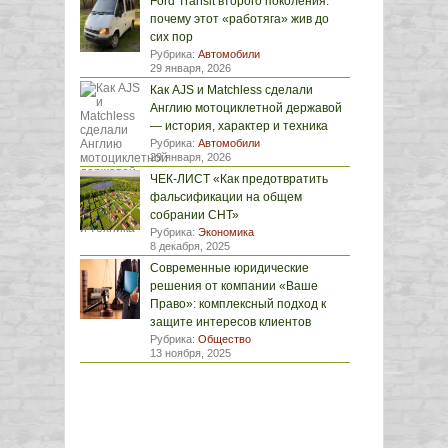
Ford Transit второго поколения:
почему этот «работяга» жив до
сих пор
Рубрика:
Автомобили
29 января, 2026
Как AJS и Matchless сделали
Англию мотоциклетной державой
— история, характер и техника
Рубрика:
Автомобили
29 января, 2026
ЧЕК-ЛИСТ «Как предотвратить
фальсификации на общем
собрании СНТ»
Рубрика:
Экономика
8 декабря, 2025
Современные юридические
решения от компании «Ваше
Право»: комплексный подход к
защите интересов клиентов
Рубрика:
Общество
13 ноября, 2025