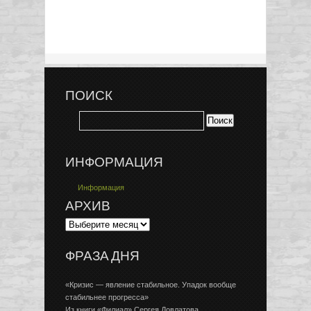
ПОИСК
ИНФОРМАЦИЯ
Информация
АРХИВ
ФРАЗА ДНЯ
«Кризис — явление стабильное. Упадок вообще
стабильнее прогресса»
Из книги «Филиал» Сергея Довлатова