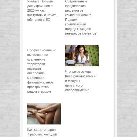
Учёба в Польше
Современные
для украинцев в
юридические
2026 — как
решения от
поступить и начать
компании «Ваше
обучение в ЕС
Право»:
комплексный
подход к защите
интересов клиентов
Профессионально
выполненное
озеленение
территории
позволит
Что такое эскорт
обеспечить
Киев работа: плюсы
красивое и
и минусы
функциональное
приватного
пространство
сопровождения
рядом с домом
Как завести парня:
7 рабочих методов