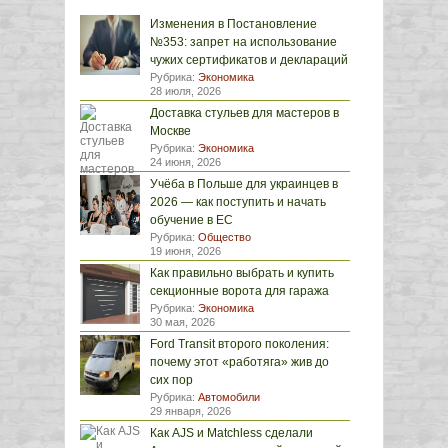
Изменения в Постановление
№353: запрет на использование
чужих сертификатов и деклараций
Рубрика:
Экономика
28 июля, 2026
Доставка стульев для мастеров в
Москве
Рубрика:
Экономика
24 июня, 2026
Учёба в Польше для украинцев в
2026 — как поступить и начать
обучение в ЕС
Рубрика:
Общество
19 июня, 2026
Как правильно выбрать и купить
секционные ворота для гаража
Рубрика:
Экономика
30 мая, 2026
Ford Transit второго поколения:
почему этот «работяга» жив до
сих пор
Рубрика:
Автомобили
29 января, 2026
Как AJS и Matchless сделали