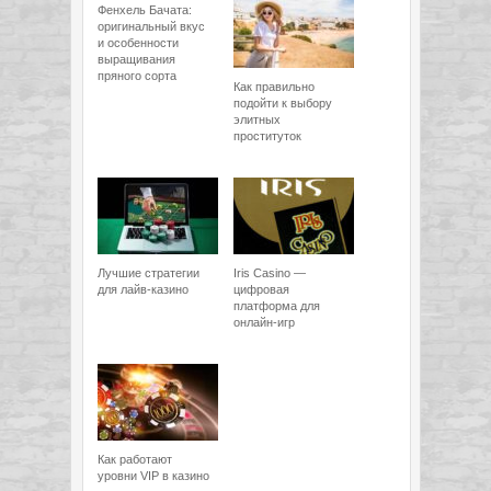
Фенхель Бачата:
оригинальный вкус
и особенности
выращивания
пряного сорта
Как правильно
подойти к выбору
элитных
проституток
Лучшие стратегии
Iris Casino —
для лайв-казино
цифровая
платформа для
онлайн-игр
Как работают
уровни VIP в казино