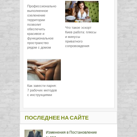
Профессионально
выполненное
озеленение
территории
позволит
Что такое эскорт
обеспечить
Киев работа: плюсы
красивое и
и минусы
функциональное
приватного
пространство
сопровождения
рядом с домом
Как завести парня:
7 рабочих методов
с инструкциями
ПОСЛЕДНЕЕ НА САЙТЕ
Изменения в Постановление