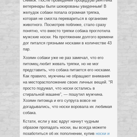
снимок. После проведения процедуры рентгена
ветеринары были шокированы увиденным! В
желудок собаки попала огромная тряпка,
которая не смогла перевариться в организме
животного. Посмотрев поближе, стало сразу
понятно, что вместо тряпки собака проглотила
мужские носки. На протяжении долгого времени
дог питался грязными носками в количестве 43
пар.
Хозяин собаки уже не раз замечал, что его
питомец любит жевать тряпки, но не мог
представить, что собака питается его носками.
Как правило, мужчины не обращают внимания
на месторасположение своих личных вещей. “Я
просто подумал, что носки остались в
стиральной машине”, — пошутил мужчина.
Хозяин питомца и его супруга вовсе не
догадывались, что носки воровала их любимая
собака.
Кстати, если у вас вдруг начнут чудным
образом пропадать носки, вы всегда можете
позаботиться об их пополнении, купив
носки и