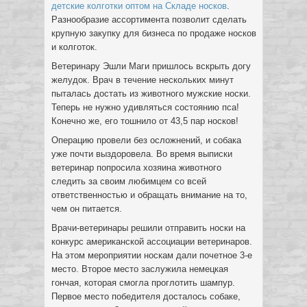
детские колготки оптом на Складе носков
.
Разнообразие ассортимента позволит сделать
крупную закупку для бизнеса по продаже носков
и колготок.
Ветеринару Эшли Маги пришлось вскрыть догу
желудок. Врач в течение нескольких минут
пыталась достать из животного мужские носки.
Теперь не нужно удивляться состоянию пса!
Конечно же, его тошнило от 43,5 пар носков!
Операцию провели без осложнений, и собака
уже почти выздоровела. Во время выписки
ветеринар попросила хозяина животного
следить за своим любимцем со всей
ответственностью и обращать внимание на то,
чем он питается.
Врачи-ветеринары решили отправить носки на
конкурс американской ассоциации ветеринаров.
На этом мероприятии носкам дали почетное 3-е
место. Второе место заслужила немецкая
гончая, которая смогла проглотить шампур.
Первое место победителя досталось собаке,