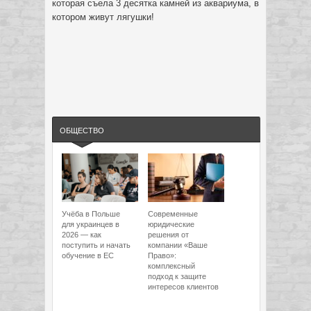
которая съела 3 десятка камней из аквариума, в
котором живут лягушки!
ОБЩЕСТВО
Учёба в Польше
Современные
для украинцев в
юридические
2026 — как
решения от
поступить и начать
компании «Ваше
обучение в ЕС
Право»:
комплексный
подход к защите
интересов клиентов