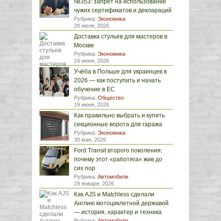
№353: запрет на использование
чужих сертификатов и деклараций
Рубрика:
Экономика
28 июля, 2026
Доставка стульев для мастеров в
Москве
Рубрика:
Экономика
24 июня, 2026
Учёба в Польше для украинцев в
2026 — как поступить и начать
обучение в ЕС
Рубрика:
Общество
19 июня, 2026
Как правильно выбрать и купить
секционные ворота для гаража
Рубрика:
Экономика
30 мая, 2026
Ford Transit второго поколения:
почему этот «работяга» жив до
сих пор
Рубрика:
Автомобили
29 января, 2026
Как AJS и Matchless сделали
Англию мотоциклетной державой
— история, характер и техника
Рубрика:
Автомобили