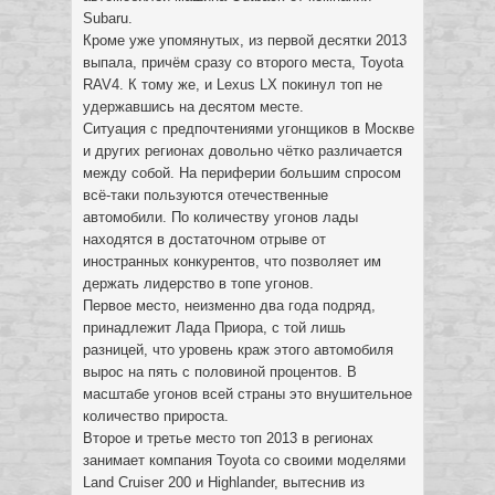
Subaru.
Кроме уже упомянутых, из первой десятки 2013
выпала, причём сразу со второго места, Toyota
RAV4. К тому же, и Lexus LX покинул топ не
удержавшись на десятом месте.
Ситуация с предпочтениями угонщиков в Москве
и других регионах довольно чётко различается
между собой. На периферии большим спросом
всё-таки пользуются отечественные
автомобили. По количеству угонов лады
находятся в достаточном отрыве от
иностранных конкурентов, что позволяет им
держать лидерство в топе угонов.
Первое место, неизменно два года подряд,
принадлежит Лада Приора, с той лишь
разницей, что уровень краж этого автомобиля
вырос на пять с половиной процентов. В
масштабе угонов всей страны это внушительное
количество прироста.
Второе и третье место топ 2013 в регионах
занимает компания Toyota со своими моделями
Land Cruiser 200 и Highlander, вытеснив из