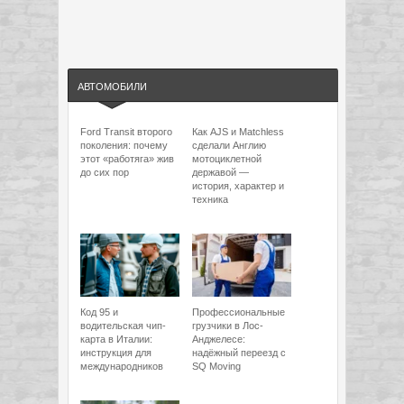
АВТОМОБИЛИ
Ford Transit второго
Как AJS и Matchless
поколения: почему
сделали Англию
этот «работяга» жив
мотоциклетной
до сих пор
державой —
история, характер и
техника
Код 95 и
Профессиональные
водительская чип-
грузчики в Лос-
карта в Италии:
Анджелесе:
инструкция для
надёжный переезд с
международников
SQ Moving