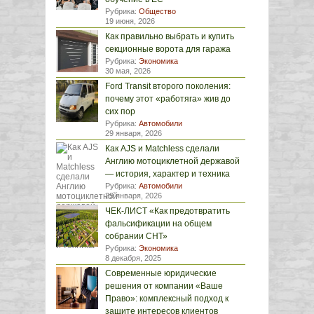
Рубрика:
Общество
19 июня, 2026
Как правильно выбрать и купить
секционные ворота для гаража
Рубрика:
Экономика
30 мая, 2026
Ford Transit второго поколения:
почему этот «работяга» жив до
сих пор
Рубрика:
Автомобили
29 января, 2026
Как AJS и Matchless сделали
Англию мотоциклетной державой
— история, характер и техника
Рубрика:
Автомобили
29 января, 2026
ЧЕК-ЛИСТ «Как предотвратить
фальсификации на общем
собрании СНТ»
Рубрика:
Экономика
8 декабря, 2025
Современные юридические
решения от компании «Ваше
Право»: комплексный подход к
защите интересов клиентов