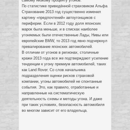
самому низкому проценту угонов.
По статистике приведённой страховиком Альфа
Страхование 2013 год существенно изменил
картину «предпочтений» автоугонщиков с
периферии. Если в 2012 году доля японских
марок была меньше, и в списках наиболее
угоняемых были отечественные Лады, Нивы или
европейские BMW, то 2013 год явно подчеркнул
превалирование японских автомобилей.
В отличии от угонов в регионах, столичные
кражи 2013 года все же подтверждают усиление
тенденции к угону премиум автомобилей, таких
как Land Rover. Со слов начальника
подразделения оценки рисков страховой
компании, угоны автомобилей не спонтанные
события. Это, как правило, отработанные и
направленные на систематическую
деятельность схемы и методы угона. И даже
при таких условиях, безопасность автомобиля
во многом зависит от его владельца.