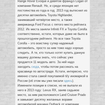
Range Rover Evoque и девятое француз Logan от
компании Renault. Но, и среди японцев нет
постоянства из года в год. 2013 год вытеснил из
десятки автомобиль Toyota Highlander,
занимавший четвёртое место, а также
американца Ford Focus с пятого места рейтинга
2012. Их места заняли Infiniti FX и Toyota Corolla
соответственно, кстати, которых даже не было в
прошлогоднем рейтинге. Но все таки Toyota
Corolla – это воистину супер надежный
автомобиль, просто за ним тоже надо хорошо
следить. А те, кто только хотят купить данную
машину должны знать, что сейчас уже
продается 11 модель авто. За ней надо
заходить
сюда
, чтобы потом рассекать на
красавице по автостраде. Кстати, интересно, что
именно стала самой покупаемой б/у иномаркой в
России (об этом мы уже писали
здесь
).
Изменили позиции в списке, но не выпали из
него в 2013 году: Lexus RX, заняв седьмое
место, за ним расположился Land Cruiser Prado
и замыкает десятку желанных ворами
автомобилей машина Outback от компании