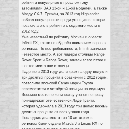
рейтинга популярные в прошлом году
автомобили ВАЗ 13-ой и 15-ой моделей, а также
Мазду CX-7. Причём, за 2013 год Highlander
набрал популярности среди угонщиков, которая
повысила его в рейтинге с седьмого места в
2012 году.
Уже известный по рейтингу Москвы и области
Infiniti FX, также не обделён вниманием воров в
регионах. По востребованности, Infiniti занимает
четвёртое место. А вот лидеры столицы Range
Rover Sport и Range Rover, заняли всего пятое и
шестое места вне столицы.
Падение в 2013 году доли краж на одну целую и
три десятых процента в сравнении с 2012 годом,
позволило японской Camry марки Toyota
переместится с четвёртой позиции на седьмую.
Восьмое место по количеству угонов по праву
принадлежит отечественной Ладе Гранта,
которая удержала в 2013 году три целых восемь
десятых процента от всех угонов года.
Последних два места топ 10 автокраж в
регионах были отданы Mazda 3 и Lexus RX по