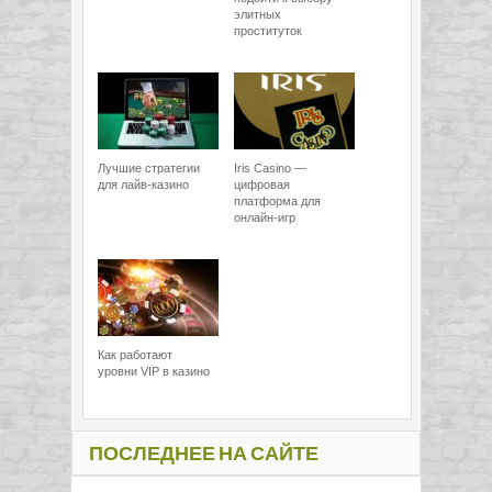
элитных
проституток
Лучшие стратегии
Iris Casino —
для лайв-казино
цифровая
платформа для
онлайн-игр
Как работают
уровни VIP в казино
ПОСЛЕДНЕЕ НА САЙТЕ