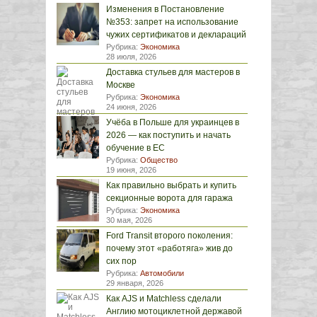
Изменения в Постановление
№353: запрет на использование
чужих сертификатов и деклараций
Рубрика:
Экономика
28 июля, 2026
Доставка стульев для мастеров в
Москве
Рубрика:
Экономика
24 июня, 2026
Учёба в Польше для украинцев в
2026 — как поступить и начать
обучение в ЕС
Рубрика:
Общество
19 июня, 2026
Как правильно выбрать и купить
секционные ворота для гаража
Рубрика:
Экономика
30 мая, 2026
Ford Transit второго поколения:
почему этот «работяга» жив до
сих пор
Рубрика:
Автомобили
29 января, 2026
Как AJS и Matchless сделали
Англию мотоциклетной державой