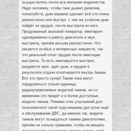
осуществлять почти все желания моделистов.
Надо человеку, чтобы танк дымил дизелем,
пожалуйста, дым машина сделает всё это очень
реалистично или быстро, с тем же успехом дым
пойдёт из орудия, после выстрела из него.
Продуманный звуковой генератор, имитирует
одновременно и работу двигателя и звук
выстрела, причём весьма реалистично. Что
касается особых и интересных новшеств, так
это реальный откат орудия после имитации
выстрела. То есть имитируется выстрел,
раздаётся звук, идёт дым, и орудие в
результате отдачи откатывается внутрь башни.
Вот это просто супер! Таким пока могут
порадоваться только единицы
радиоуправляемых моделей танков, но со
временем это придёт и в более доступные
модели танков. Помимо этих улучшений для
пользователя такой чудо-машины доступно ещё
и обслуживание ДВС, да именно так, модели
танков могут оснащаться такими двигателями,
причём не сильно громкими, чтобы не мешать
полноценному генератору звуков делать своё