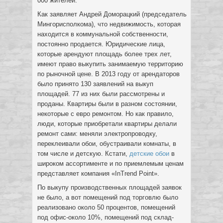
000 жителей.
Как заявляет Андрей Доморацкий (председатель
Мингорисполкома), что недвижимость, которая
находится в коммунальной собственности,
постоянно продается. Юридические лица,
которые арендуют площадь более трех лет,
имеют право выкупить занимаемую территорию
по рыночной цене. В 2013 году от арендаторов
было принято 130 заявлений на выкуп
площадей. 77 из них были рассмотрены и
проданы. Квартиры были в разном состоянии,
некоторые с евро ремонтом. Но как правило,
люди, которые приобретали квартиры делали
ремонт сами: меняли электропроводку,
переклеивали обои, обустраивали комнаты, в
том числе и детскую. Кстати,
детские обои
в
широком ассортименте и по приемлемым ценам
представляет компания «InTrend Point».
По выкупу производственных площадей заявок
не было, а вот помещений под торговлю было
реализовано около 50 процентов, помещений
под офис-около 10%, помещений под склад-