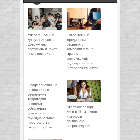
Учёба в Польше
Современные
для украинцев в
юридические
2026 — как
решения от
поступить и начать
компании «Ваше
обучение в ЕС
Право»:
комплексный
подход к защите
интересов клиентов
Профессионально
выполненное
озеленение
территории
позволит
Что такое эскорт
обеспечить
Киев работа: плюсы
красивое и
и минусы
функциональное
приватного
пространство
сопровождения
рядом с домом