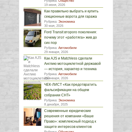
Рубрика:
Общество
19 июня, 2026
Как правильно выбрать и купить
секционные ворота для гаража
Рубрика:
Экономика
30 мая, 2026
Ford Transit второго поколения:
почему этот «работяга» жив до
сих пор
Рубрика:
Автомобили
29 января, 2026
Как AJS и Matchless сделали
Англию мотоциклетной державой
— история, характер и техника
Рубрика:
Автомобили
29 января, 2026
ЧЕК-ЛИСТ «Как предотвратить
фальсификации на общем
собрании СНТ»
Рубрика:
Экономика
8 декабря, 2025
Современные юридические
решения от компании «Ваше
Право»: комплексный подход к
защите интересов клиентов
Рубрика:
Общество