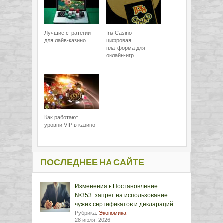
Лучшие стратегии
Iris Casino —
для лайв-казино
цифровая
платформа для
онлайн-игр
Как работают
уровни VIP в казино
ПОСЛЕДНЕЕ НА САЙТЕ
Изменения в Постановление
№353: запрет на использование
чужих сертификатов и деклараций
Рубрика:
Экономика
28 июля, 2026