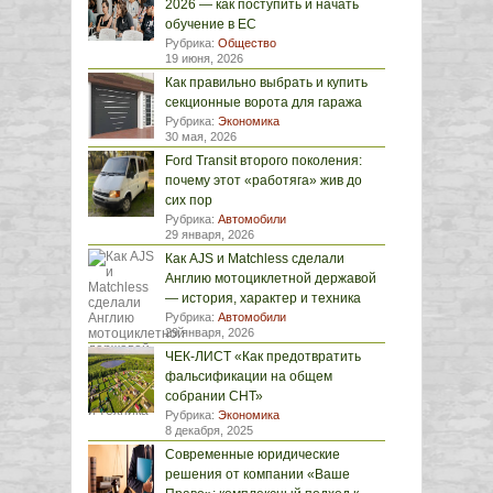
2026 — как поступить и начать
обучение в ЕС
Рубрика:
Общество
19 июня, 2026
Как правильно выбрать и купить
секционные ворота для гаража
Рубрика:
Экономика
30 мая, 2026
Ford Transit второго поколения:
почему этот «работяга» жив до
сих пор
Рубрика:
Автомобили
29 января, 2026
Как AJS и Matchless сделали
Англию мотоциклетной державой
— история, характер и техника
Рубрика:
Автомобили
29 января, 2026
ЧЕК-ЛИСТ «Как предотвратить
фальсификации на общем
собрании СНТ»
Рубрика:
Экономика
8 декабря, 2025
Современные юридические
решения от компании «Ваше