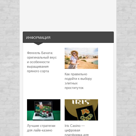
ИНФОРМАЦИЯ
Фенхель Бачата:
оригинальный вкус
и особенности
выращивания
пряного сорта
Как правильно
подойти к выбору
элитных
проституток
Лучшие стратегии
Iris Casino —
для лайв-казино
цифровая
платформа для