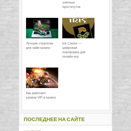
элитных
проституток
Лучшие стратегии
Iris Casino —
для лайв-казино
цифровая
платформа для
онлайн-игр
Как работают
уровни VIP в казино
ПОСЛЕДНЕЕ НА САЙТЕ