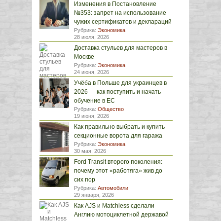
Изменения в Постановление
№353: запрет на использование
чужих сертификатов и деклараций
Рубрика:
Экономика
28 июля, 2026
Доставка стульев для мастеров в
Москве
Рубрика:
Экономика
24 июня, 2026
Учёба в Польше для украинцев в
2026 — как поступить и начать
обучение в ЕС
Рубрика:
Общество
19 июня, 2026
Как правильно выбрать и купить
секционные ворота для гаража
Рубрика:
Экономика
30 мая, 2026
Ford Transit второго поколения:
почему этот «работяга» жив до
сих пор
Рубрика:
Автомобили
29 января, 2026
Как AJS и Matchless сделали
Англию мотоциклетной державой