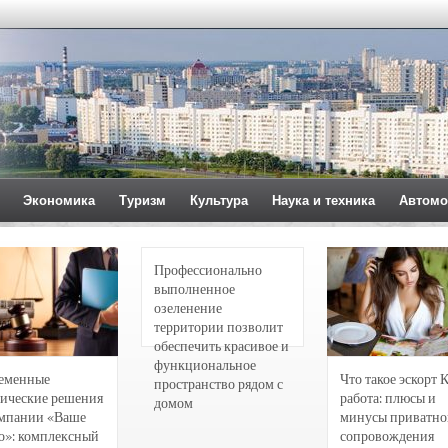
Экономика
Туризм
Культура
Наука и техника
Автомо
Профессионально
выполненное
озеленение
территории позволит
обеспечить красивое и
функциональное
еменные
Что такое эскорт 
пространство рядом с
ические решения
работа: плюсы и
домом
омпании «Ваше
минусы приватно
о»: комплексный
сопровождения