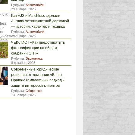
Рубрика:
Автомобили
29 января, 2026
Как AJS и Matchless сделали
Англию мотоциклетной державой
— история, характер и техника
Рубрика:
Автомобили
29 января, 2026
ЧЕК-ЛИСТ «Как предотвратить
фальсификации на общем
собрании СНТ»
Рубрика:
Экономика
8 декабря, 2025
Современные юридические
решения от компании «Ваше
Право»: комплексный подход к
защите интересов клиентов
Рубрика:
Общество
13 ноября, 2025