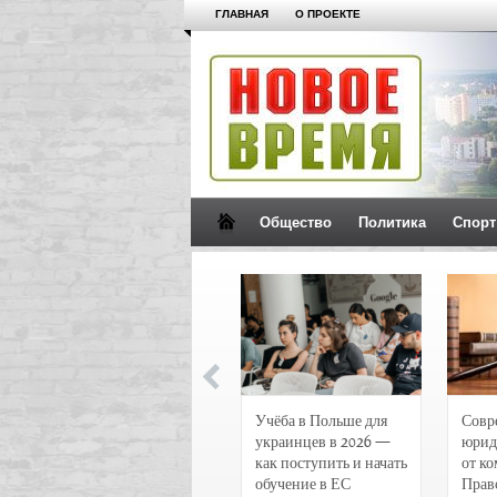
ГЛАВНАЯ
О ПРОЕКТЕ
Общество
Политика
Спорт
Новости и
Учёба в Польше для
Совр
чрезвычайные
украинцев в 2026 —
юрид
происшествия в
как поступить и начать
от к
Воронеже
обучение в ЕС
Прав