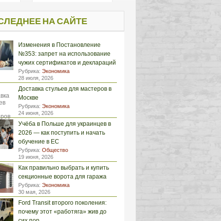
СЛЕДНЕЕ НА САЙТЕ
Изменения в Постановление
№353: запрет на использование
чужих сертификатов и деклараций
Рубрика:
Экономика
28 июля, 2026
Доставка стульев для мастеров в
Москве
Рубрика:
Экономика
24 июня, 2026
Учёба в Польше для украинцев в
2026 — как поступить и начать
обучение в ЕС
Рубрика:
Общество
19 июня, 2026
Как правильно выбрать и купить
секционные ворота для гаража
Рубрика:
Экономика
30 мая, 2026
Ford Transit второго поколения:
почему этот «работяга» жив до
сих пор