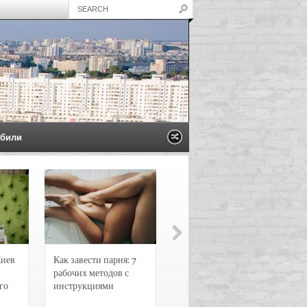
били
Киев
Как завести парня: 7
Новости и
рабочих методов с
чрезвычайные
го
инструкциями
происшествия в
Воронеже