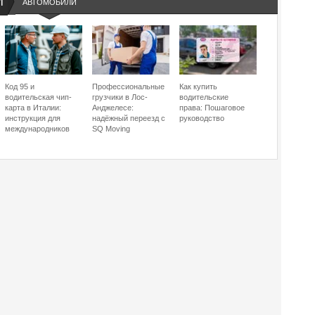
И
АВТОМОБИЛИ
Код 95 и
Профессиональные
Как купить
водительская чип-
грузчики в Лос-
водительские
карта в Италии:
Анджелесе:
права: Пошаговое
инструкция для
надёжный переезд с
руководство
международников
SQ Moving