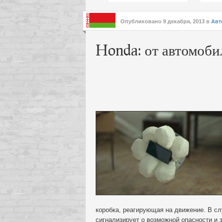
подх
инте
Опубликовано
9 декабря, 2013
в
Авт
Honda: от автомоби
коробка, реагирующая на движение. В с
сигнализирует о возможной опасности и 