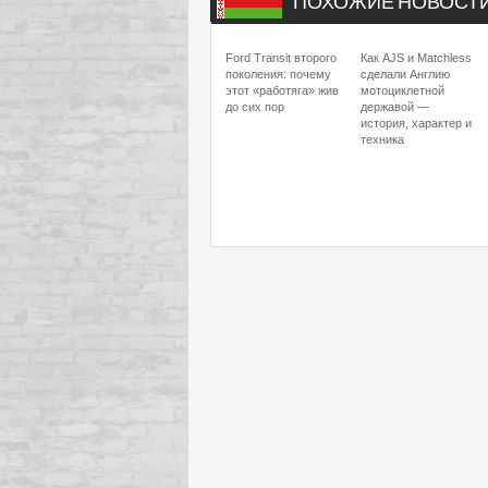
ПОХОЖИЕ НОВОСТ
Ford Transit второго
Как AJS и Matchless
поколения: почему
сделали Англию
этот «работяга» жив
мотоциклетной
до сих пор
державой —
история, характер и
техника