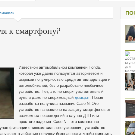
од к защите
ресов клиентов
ПО
омобили
ля к смартфону?
Известной автомобильной компанией Honda,
которая уже давно пользуется авторитетом и
широкой популярностью среди автовладельцев и
автолюбителей, было разработано необычное
устройство.
Нет, это не сверхчувствительный
руль и даже не сверхмощный
домкрат
. Новая
разработка получила название Case N. Это
устройство направлено на защиту смартфонов от
возможных повреждений в случае ДТП или
простого падения. Case N – это компактная
лучае фиксации слишком сильного ускорения, устройство
запускает в действие подушку безопасности, чтобы смягчить