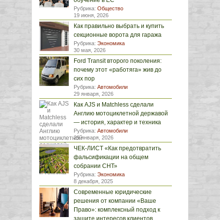
обучение в ЕС
Рубрика:
Общество
19 июня, 2026
Как правильно выбрать и купить
секционные ворота для гаража
Рубрика:
Экономика
30 мая, 2026
Ford Transit второго поколения:
почему этот «работяга» жив до
сих пор
Рубрика:
Автомобили
29 января, 2026
Как AJS и Matchless сделали
Англию мотоциклетной державой
— история, характер и техника
Рубрика:
Автомобили
29 января, 2026
ЧЕК-ЛИСТ «Как предотвратить
фальсификации на общем
собрании СНТ»
Рубрика:
Экономика
8 декабря, 2025
Современные юридические
решения от компании «Ваше
Право»: комплексный подход к
защите интересов клиентов