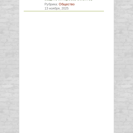
Рубрика:
Общество
13 ноября, 2025