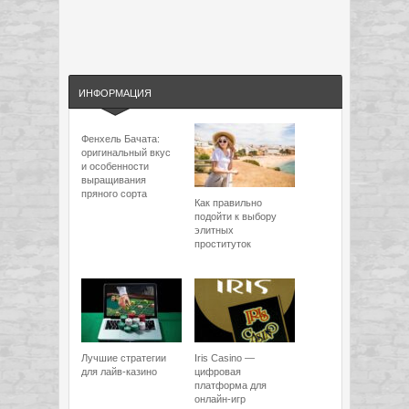
ИНФОРМАЦИЯ
Фенхель Бачата:
оригинальный вкус
и особенности
выращивания
пряного сорта
Как правильно
подойти к выбору
элитных
проституток
Лучшие стратегии
Iris Casino —
для лайв-казино
цифровая
платформа для
онлайн-игр