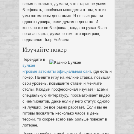
верил в старика, думали, что старик не умеет
блефовать, проблема молодежи в том, что их
умы затемнены деньгами». Я не выиграл ни
одного турнира, если думал о деньгах. И
конечно же не блефовал, когда на руках была
поганая карта, думая о том, что проиграю,
поделился Пьер Нойвилл.
Изучайте покер
Перейдите в
вулкан
игровые автоматы официальный сайт
, где есть и
покер. Начните игру на мелкие ставки, повышая
свой уровень, повышайте ставки и меняйте
столы. Каждый профессионал изучает часами
специальную литературу, просматривает видео
с чемпионатов, даже если у него статус одного
из лучших, он все равно работает. Если вы не
готовы посвятить несколько часов в день
теории, то скорее всего вам больше повезет в
лотерее.
Покер не любит людей, который полагаются на