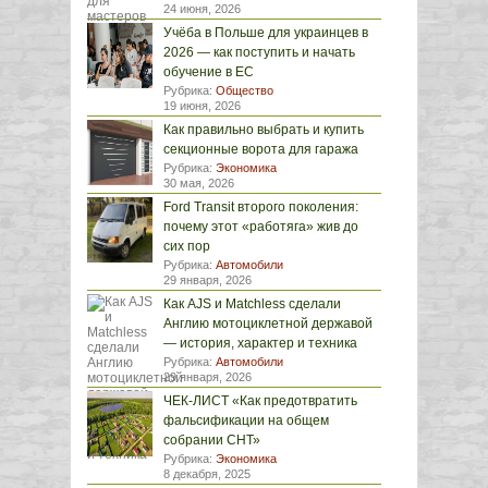
24 июня, 2026
Учёба в Польше для украинцев в
2026 — как поступить и начать
обучение в ЕС
Рубрика:
Общество
19 июня, 2026
Как правильно выбрать и купить
секционные ворота для гаража
Рубрика:
Экономика
30 мая, 2026
Ford Transit второго поколения:
почему этот «работяга» жив до
сих пор
Рубрика:
Автомобили
29 января, 2026
Как AJS и Matchless сделали
Англию мотоциклетной державой
— история, характер и техника
Рубрика:
Автомобили
29 января, 2026
ЧЕК-ЛИСТ «Как предотвратить
фальсификации на общем
собрании СНТ»
Рубрика:
Экономика
8 декабря, 2025