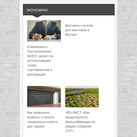
ЭКОНОМИКА
Доставка стульев
для мастеров в
Москве
Изменения в
Постановление
№353: запрет на
использование
чужих
сертификатов и
деклараций
Как правильно
ЧЕК-ЛИСТ «Как
выбрать и купить
предотвратить
секционные ворота
фальсификации на
для гаража
общем собрании
СНТ»