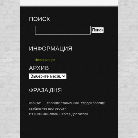
ПОИСК
ИНФОРМАЦИЯ
Информация
АРХИВ
ФРАЗА ДНЯ
«Кризис — явление стабильное. Упадок вообще
стабильнее прогресса»
Из книги «Филиал» Сергея Довлатова