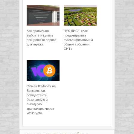
Как правильно
ЧЕК-ЛИСТ «Как
выбрать и купить
предотвратить
секционные ворота
фальсификации на
для гаража
общем собрании
СНТ»
Обмен ЮMoney на
Биткоин: как
осуществить
безопасную и
выгодную
транзакцию через
Wellcrypto