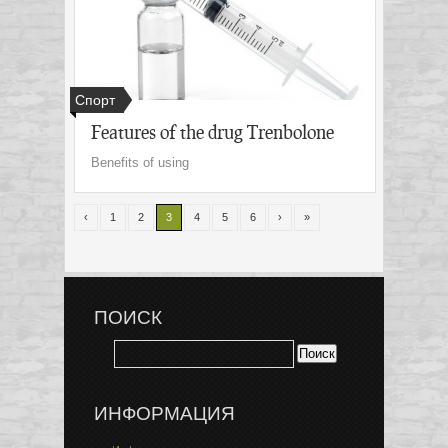
Спорт
Features of the drug Trenbolone
Benefits of using
‹
1
2
3
4
5
6
›
»
ПОИСК
ИНФОРМАЦИЯ