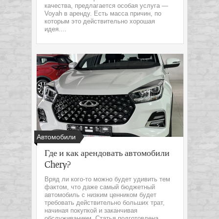
качества, предлагается особая услуга —
Voyah в аренду. Есть масса причин, по
которым это действительно хорошая
идея....
Автомобили
Где и как арендовать автомобили
Chery?
Вряд ли кого-то можно будет удивить тем
фактом, что даже самый бюджетный
автомобиль с низким ценником будет
требовать действительно больших трат,
начиная покупкой и заканчивая
обслуживанием. Статья подготовлена