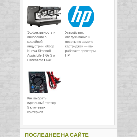
Эффективность и
Устройство,
инновации в
обслуживание и
кофейной
советы по замене
индустрии: обзор
картриджей — как
Nuova Simonelli
работают принтеры
Appia Life 1 Gr S и
HP
Fiorenzato F64E
Как выбрать
идеальный тестер:
5 ключевых
критериев
ПОСЛЕДНЕЕ НА САЙТЕ