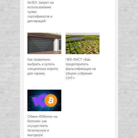
№353: запрет на
использование
чужих
сертификатов и
деклараций
Как правильно
ЧЕК-ЛИСТ «Как
выбрать и купить
предотвратить
секционные ворота
фальсификации на
для гаража
общем собрании
СНТ»
Обмен ЮMoney на
Биткоин: как
осуществить
безопасную и
выгодную