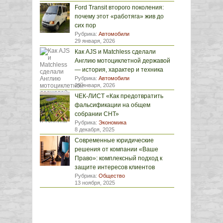
Ford Transit второго поколения:
почему этот «работяга» жив до
сих пор
Рубрика:
Автомобили
29 января, 2026
Как AJS и Matchless сделали
Англию мотоциклетной державой
— история, характер и техника
Рубрика:
Автомобили
29 января, 2026
ЧЕК-ЛИСТ «Как предотвратить
фальсификации на общем
собрании СНТ»
Рубрика:
Экономика
8 декабря, 2025
Современные юридические
решения от компании «Ваше
Право»: комплексный подход к
защите интересов клиентов
Рубрика:
Общество
13 ноября, 2025