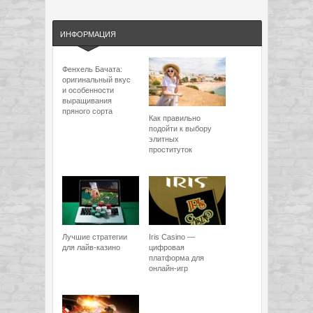
ИНФОРМАЦИЯ
Фенхель Бачата:
оригинальный вкус
и особенности
выращивания
пряного сорта
Как правильно
подойти к выбору
элитных
проституток
Лучшие стратегии
Iris Casino —
для лайв-казино
цифровая
платформа для
онлайн-игр