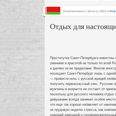
подх
инте
Опубликовано
1 августа, 2023
в
Инф
Отдых для настоящ
Проститутки Санкт-Петербурга известны 
умением и красотой не только по всей Ро
и далеко за ее пределами. Многие иност
посещают Санкт-Петербург лишь с одно
— провести ночь с русской жрицей любв
получить первоклассный секс.
Русские п
мужчины в возрасте не отстают от приез
поскольку для русского человека отдых 
девушками всегда занимал особое место
что еще так хорошо избавляет от накопи
за трудовую неделю стресса, как компан
хорошей девушкой и головокружительный