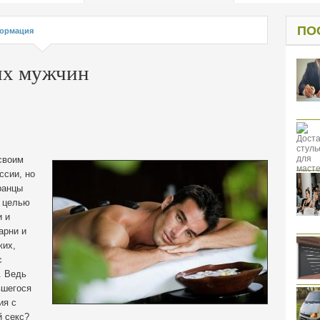
од к защите
ресов клиентов
ПО
ормация
их мужчин
своим
ссии, но
ранцы
й целью
и и
арни и
жих,
с
. Ведь
вшегося
ия с
 секс?