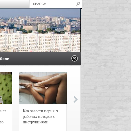
били
Киев
Как завести парня: 7
Новости и
рабочих методов с
чрезвычайные
го
инструкциями
происшествия в
Воронеже