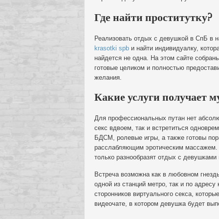
Где найти проститутку?
Реализовать отдых с девушкой в СпБ в н
krasotki spb
и найти индивидуалку, котора
найдется не одна. На этом сайте собран
готовые целиком и полностью предостави
желания.
Какие услуги получает 
Для профессиональных путан нет абсолют
секс вдвоем, так и встретиться одновре
БДСМ, ролевые игры, а также готовы по
расслабляющим эротическим массажем. Н
только разнообразят отдых с девушками
Встреча возможна как в любовном гнезд
одной из станций метро, так и по адресу
сторонников виртуального секса, которы
видеочате, в котором девушка будет вып