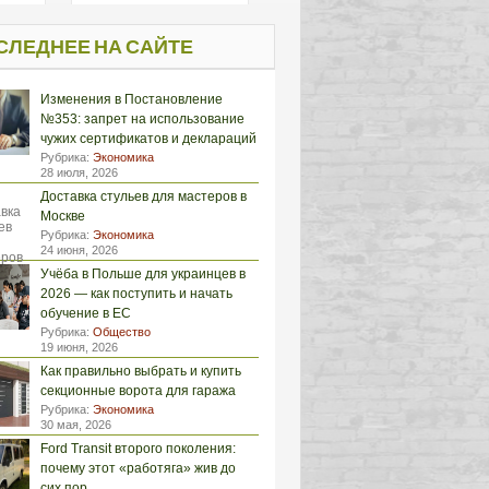
СЛЕДНЕЕ НА САЙТЕ
Изменения в Постановление
№353: запрет на использование
чужих сертификатов и деклараций
Рубрика:
Экономика
28 июля, 2026
Доставка стульев для мастеров в
Москве
Рубрика:
Экономика
24 июня, 2026
Учёба в Польше для украинцев в
2026 — как поступить и начать
обучение в ЕС
Рубрика:
Общество
19 июня, 2026
Как правильно выбрать и купить
секционные ворота для гаража
Рубрика:
Экономика
30 мая, 2026
Ford Transit второго поколения:
почему этот «работяга» жив до
сих пор