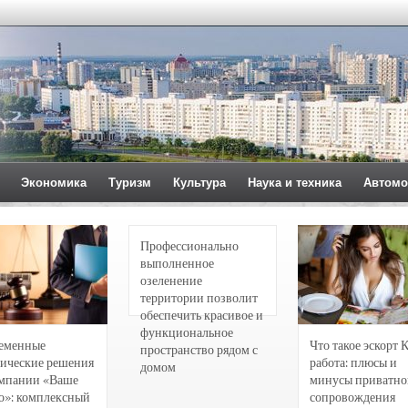
Экономика
Туризм
Культура
Наука и техника
Автомо
Профессионально
выполненное
озеленение
территории позволит
обеспечить красивое и
функциональное
еменные
Что такое эскорт 
пространство рядом с
ические решения
работа: плюсы и
домом
омпании «Ваше
минусы приватно
о»: комплексный
сопровождения