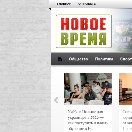
ГЛАВНАЯ
О ПРОЕКТЕ
Общество
Политика
Спорт
Новости и
Учёба в Польше для
Совр
чрезвычайные
украинцев в 2026 —
юрид
происшествия в
как поступить и начать
от к
Воронеже
обучение в ЕС
Прав