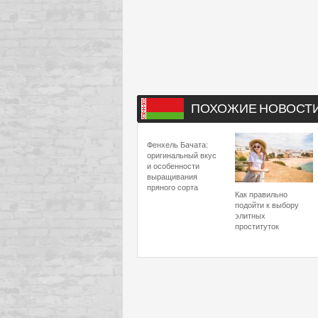
ПОХОЖИЕ НОВОСТ
Фенхель Бачата:
оригинальный вкус
и особенности
выращивания
пряного сорта
Как правильно
подойти к выбору
элитных
проституток