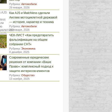
Рубрика:
Автомобили
29 января, 2026
Как AJS и Matchless сделали
Англию мотоциклетной державой
— история, характер и техника
Рубрика:
Автомобили
29 января, 2026
ЧЕК-ЛИСТ «Как предотвратить
фальсификации на общем
собрании СНТ»
Рубрика:
Экономика
8 декабря, 2025
Современные юридические
решения от компании «Ваше
Право»: комплексный подход к
защите интересов клиентов
Рубрика:
Общество
13 ноября, 2025