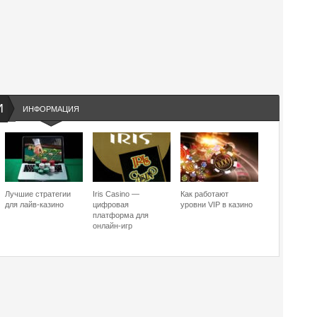
И
ИНФОРМАЦИЯ
Лучшие стратегии
Iris Casino —
Как работают
для лайв-казино
цифровая
уровни VIP в казино
платформа для
онлайн-игр