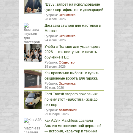
№353: запрет на использование
чужих сертификатов и деклараций
Рубрика:
Экономика
28 июля, 2026
Доставка стульев для мастеров в
Москве
Рубрика:
Экономика
24 июня, 2026
Учёба в Польше для украинцев в
2026 — как поступить и начать
обучение в ЕС
Рубрика:
Общество
19 июня, 2026
Как правильно выбрать и купить
секционные ворота для гаража
Рубрика:
Экономика
30 мая, 2026
Ford Transit второго поколения:
почему этот «работяга» жив до
сих пор
Рубрика:
Автомобили
29 января, 2026
Как AJS и Matchless сделали
Англию мотоциклетной державой
— история, характер и техника