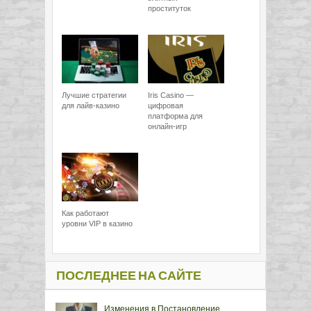
проституток
Лучшие стратегии
Iris Casino —
для лайв-казино
цифровая
платформа для
онлайн-игр
Как работают
уровни VIP в казино
ПОСЛЕДНЕЕ НА САЙТЕ
Изменения в Постановление