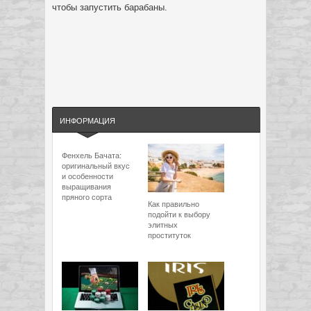
чтобы запустить барабаны.
ИНФОРМАЦИЯ
Фенхель Бачата:
оригинальный вкус
и особенности
выращивания
пряного сорта
Как правильно
подойти к выбору
элитных
проституток