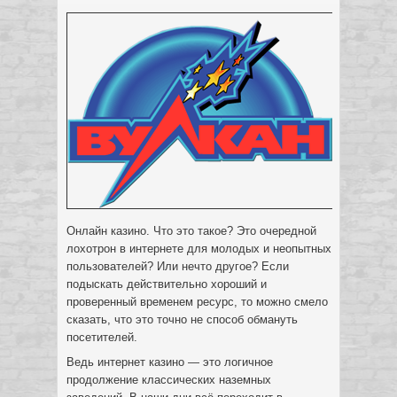
Онлайн казино. Что это такое? Это очередной
лохотрон в интернете для молодых и неопытных
пользователей? Или нечто другое? Если
подыскать действительно хороший и
проверенный временем ресурс, то можно смело
сказать, что это точно не способ обмануть
посетителей.
Ведь интернет казино — это логичное
продолжение классических наземных