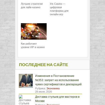
Лучшие стратегии
Iris Casino —
для лайв-казино
цифровая
платформа для
онлайн-игр
Как работают
уровни VIP в казино
ПОСЛЕДНЕЕ НА САЙТЕ
Изменения в Постановление
№353: запрет на использование
чужих сертификатов и деклараций
Рубрика:
Экономика
28 июля, 2026
Доставка стульев для мастеров в
Москве