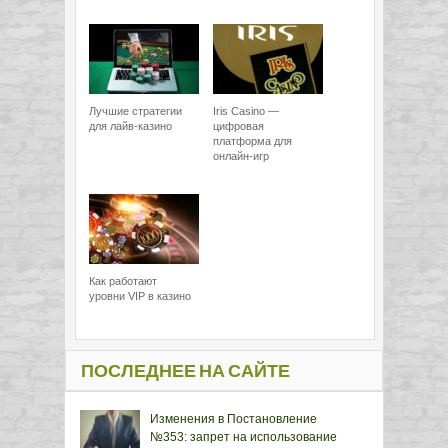
Лучшие стратегии
Iris Casino —
для лайв-казино
цифровая
платформа для
онлайн-игр
Как работают
уровни VIP в казино
ПОСЛЕДНЕЕ НА САЙТЕ
Изменения в Постановление
№353: запрет на использование