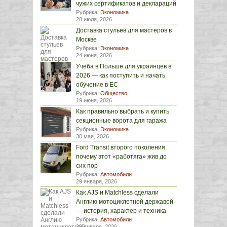
чужих сертификатов и деклараций
Рубрика:
Экономика
28 июля, 2026
Доставка стульев для мастеров в
Москве
Рубрика:
Экономика
24 июня, 2026
Учёба в Польше для украинцев в
2026 — как поступить и начать
обучение в ЕС
Рубрика:
Общество
19 июня, 2026
Как правильно выбрать и купить
секционные ворота для гаража
Рубрика:
Экономика
30 мая, 2026
Ford Transit второго поколения:
почему этот «работяга» жив до
сих пор
Рубрика:
Автомобили
29 января, 2026
Как AJS и Matchless сделали
Англию мотоциклетной державой
— история, характер и техника
Рубрика:
Автомобили
29 января, 2026