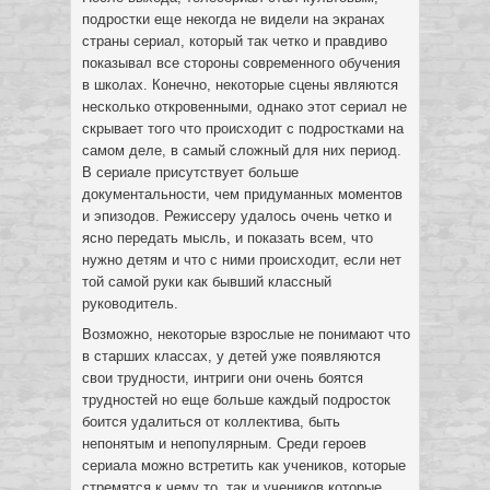
подростки еще некогда не видели на экранах
страны сериал, который так четко и правдиво
показывал все стороны современного обучения
в школах. Конечно, некоторые сцены являются
несколько откровенными, однако этот сериал не
скрывает того что происходит с подростками на
самом деле, в самый сложный для них период.
В сериале присутствует больше
документальности, чем придуманных моментов
и эпизодов. Режиссеру удалось очень четко и
ясно передать мысль, и показать всем, что
нужно детям и что с ними происходит, если нет
той самой руки как бывший классный
руководитель.
Возможно, некоторые взрослые не понимают что
в старших классах, у детей уже появляются
свои трудности, интриги они очень боятся
трудностей но еще больше каждый подросток
боится удалиться от коллектива, быть
непонятым и непопулярным. Среди героев
сериала можно встретить как учеников, которые
стремятся к чему то, так и учеников которые