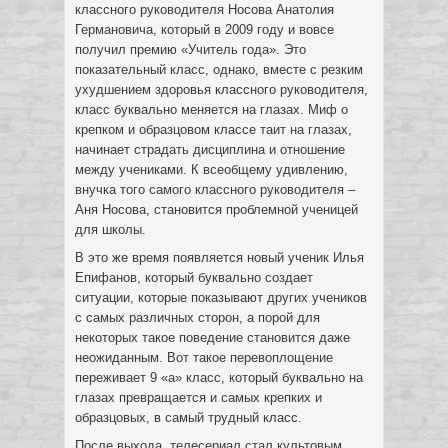
классного руководителя Носова Анатолия
Германовича, который в 2009 году и вовсе
получил премию «Учитель года». Это
показательный класс, однако, вместе с резким
ухудшением здоровья классного руководителя,
класс буквально меняется на глазах. Миф о
крепком и образцовом классе таит на глазах,
начинает страдать дисциплина и отношение
между учениками. К всеобщему удивлению,
внучка того самого классного руководителя –
Аня Носова, становится проблемной ученицей
для школы.
В это же время появляется новый ученик Илья
Епифанов, который буквально создает
ситуации, которые показывают других учеников
с самых различных сторон, а порой для
некоторых такое поведение становится даже
неожиданным. Вот такое перевоплощение
переживает 9 «а» класс, который буквально на
глазах превращается и самых крепких и
образцовых, в самый трудный класс.
После выхода, телесериал стал культовым,