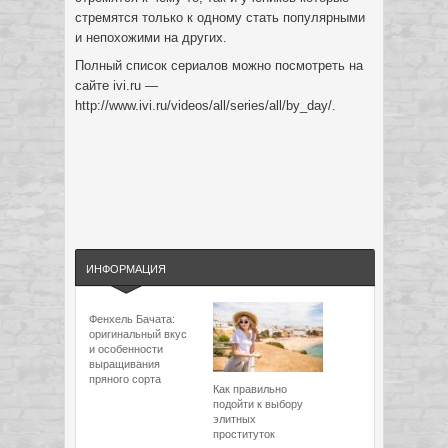
стремятся только к одному стать популярными
и непохожими на других.
Полный список сериалов можно посмотреть на
сайте ivi.ru —
http://www.ivi.ru/videos/all/series/all/by_day/.
ИНФОРМАЦИЯ
Фенхель Бачата:
оригинальный вкус
и особенности
выращивания
пряного сорта
Как правильно
подойти к выбору
элитных
проституток