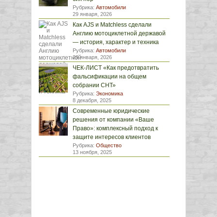
Рубрика:
Автомобили
29 января, 2026
Как AJS и Matchless сделали
Англию мотоциклетной державой
— история, характер и техника
Рубрика:
Автомобили
29 января, 2026
ЧЕК-ЛИСТ «Как предотвратить
фальсификации на общем
собрании СНТ»
Рубрика:
Экономика
8 декабря, 2025
Современные юридические
решения от компании «Ваше
Право»: комплексный подход к
защите интересов клиентов
Рубрика:
Общество
13 ноября, 2025