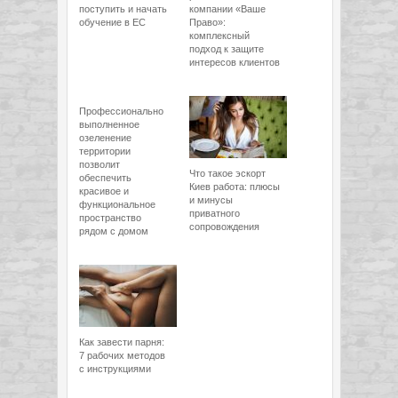
поступить и начать
компании «Ваше
обучение в ЕС
Право»:
комплексный
подход к защите
интересов клиентов
Профессионально
выполненное
озеленение
территории
позволит
Что такое эскорт
обеспечить
Киев работа: плюсы
красивое и
и минусы
функциональное
приватного
пространство
сопровождения
рядом с домом
Как завести парня:
7 рабочих методов
с инструкциями