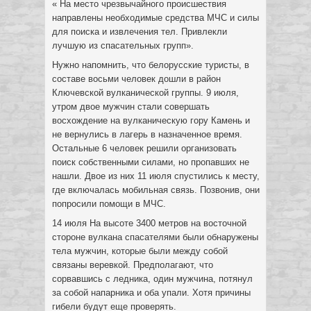
« На место чрезвычайного происшествия
направлены необходимые средства МЧС и силы
для поиска и извлечения тел. Привлекли
лучшую из спасательных групп».
Нужно напомнить, что белорусские туристы, в
составе восьми человек дошли в район
Ключевской вулканической группы. 9 июля,
утром двое мужчин стали совершать
восхождение на вулканическую гору Камень и
не вернулись в лагерь в назначенное время.
Остальные 6 человек решили организовать
поиск собственными силами, но пропавших не
нашли. Двое из них 11 июля спустились к месту,
где включалась мобильная связь. Позвонив, они
попросили помощи в МЧС.
14 июля На высоте 3400 метров на восточной
стороне вулкана спасателями были обнаружены
тела мужчин, которые были между собой
связаны веревкой. Предполагают, что
сорвавшись с ледника, один мужчина, потянул
за собой напарника и оба упали. Хотя причины
гибели будут еще проверять.