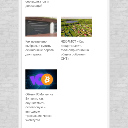
сертификатов и
деклараций
Как правильно
ЧЕК-ЛИСТ «Как
выбрать и купить
предотвратить
секционные ворота
фальсификации на
для гаража
общем собрании
СНТ»
Обмен ЮMoney на
Биткоин: как
осуществить
безопасную и
выгодную
транзакцию через
Wellcrypto