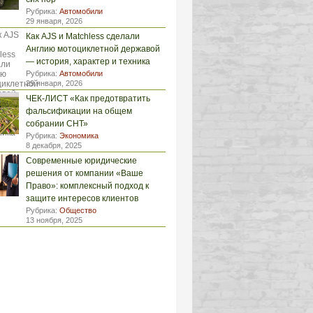
Рубрика:
Автомобили
29 января, 2026
Как AJS и Matchless сделали
Англию мотоциклетной державой
— история, характер и техника
Рубрика:
Автомобили
29 января, 2026
ЧЕК-ЛИСТ «Как предотвратить
фальсификации на общем
собрании СНТ»
Рубрика:
Экономика
8 декабря, 2025
Современные юридические
решения от компании «Ваше
Право»: комплексный подход к
защите интересов клиентов
Рубрика:
Общество
13 ноября, 2025