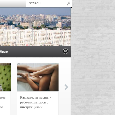
били
Киев
Как завести парня: 7
Новости и
рабочих методов с
чрезвычайные
го
инструкциями
происшествия в
Воронеже