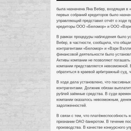
была назначена Яна Вебер, входящая в 
первых собраний кредиторов было назнач
управляющий представил отчёт о ходе п
кредиторы ООО «Беломор» и ООО «Вэри
В рамках процедуры наблюдения было ус
Вебер, в частности, сообщила, что общ
контрагентами «Беломор» и «Вэри Вэлли»
финансовой деятельности было установл
Активы компании не позволяют погашать
компании представляется невозможной. 
обратиться в краевой арбитражный суд, ч
В ходе дела установлено, что пассивных
контрагентами. Должник обязан выплатить
рублей заёмные средства. В суде време
компании оказалось невозможным, денеж
задолженностей.
В связи с тем, что платёжеспособность 
признании ОАО банкротом. В течение по
производства. В качестве конкурсного у