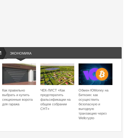
И
ЭКОНОМИКА
Как правильно
ЧЕК-ЛИСТ «Как
Обмен ЮMoney на
выбрать и купить
предотвратить
Биткоин: как
секционные ворота
фальсификации на
осуществить
для гаража
общем собрании
безопасную и
СНТ»
выгодную
транзакцию через
Wellcrypto