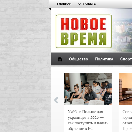
ГЛАВНАЯ
О ПРОЕКТЕ
Общество
Политика
Спорт
Новости и
Учёба в Польше для
Совр
чрезвычайные
украинцев в 2026 —
юрид
происшествия в
как поступить и начать
от к
Воронеже
обучение в ЕС
Прав