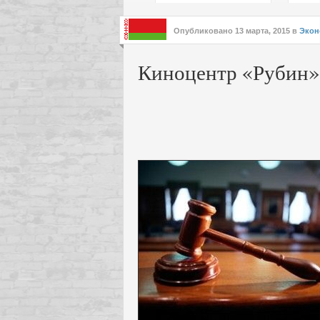
подх
инте
Опубликовано
13 марта, 2015
в
Экон
Киноцентр «Рубин»