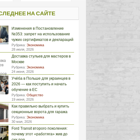
СЛЕДНЕЕ НА САЙТЕ
Изменения в Постановление
№353: запрет на использование
чужих сертификатов и деклараций
Рубрика:
Экономика
28 июля, 2026
Доставка стульев для мастеров в
Москве
Рубрика:
Экономика
24 июня, 2026
Учёба в Польше для украинцев в
2026 — как поступить и начать
обучение в ЕС
Рубрика:
Общество
19 июня, 2026
Как правильно выбрать и купить
секционные ворота для гаража
Рубрика:
Экономика
30 мая, 2026
Ford Transit второго поколения:
почему этот «работяга» жив до
сих пор