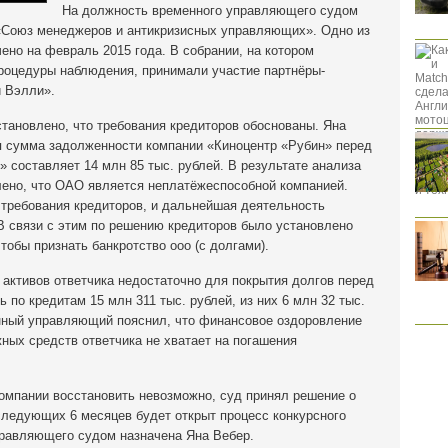
На должность временного управляющего судом
«Союз менеджеров и антикризисных управляющих». Одно из
ено на февраль 2015 года. В собрании, на котором
роцедуры наблюдения, принимали участие партнёры-
 Вэлли».
тановлено, что требования кредиторов обоснованы. Яна
ая сумма задолженности компании «Киноцентр «Рубин» перед
 составляет 14 млн 85 тыс. рублей. В результате анализа
ено, что ОАО является неплатёжеспособной компанией.
 требования кредиторов, и дальнейшая деятельность
В связи с этим по решению кредиторов было установлено
тобы признать банкротство ооо (с долгами).
 активов ответчика недостаточно для покрытия долгов перед
 по кредитам 15 млн 311 тыс. рублей, из них 6 млн 32 тыс.
нный управляющий пояснил, что финансовое оздоровление
ных средств ответчика не хватает на погашения
компании восстановить невозможно, суд принял решение о
следующих 6 месяцев будет открыт процесс конкурсного
правляющего судом назначена Яна Вебер.