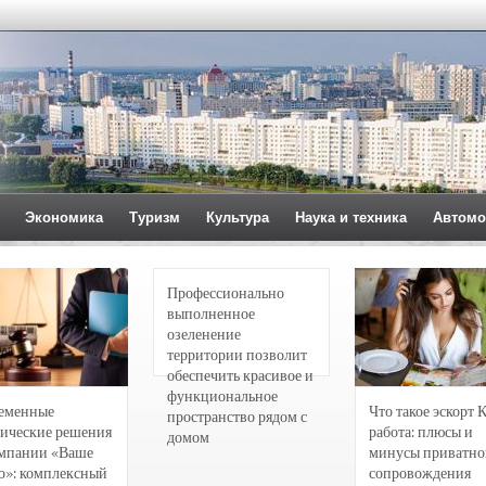
Экономика
Туризм
Культура
Наука и техника
Автомо
Профессионально
выполненное
озеленение
территории позволит
обеспечить красивое и
функциональное
еменные
Что такое эскорт 
пространство рядом с
ические решения
работа: плюсы и
домом
омпании «Ваше
минусы приватно
о»: комплексный
сопровождения