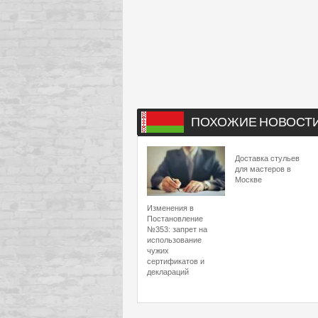
ПОХОЖИЕ НОВОСТ
Доставка стульев
для мастеров в
Москве
Изменения в
Постановление
№353: запрет на
использование
чужих
сертификатов и
деклараций