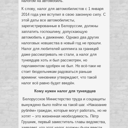
налогом на автомобиль.
К слову, налог для автомобилистов с 1 января
2014 года уже вступил в свою законную силу. С
этой даты все автомобилисты,
зарегистрированные в Белоруссии, должны
заплатить госпошлину, допускающую
автомобиль к движению. Однако два других
налоговых новшества в новый год не прошли.
Налог для любителей шоппинга за границей
даже рассматривать не стали, а налог для
тунеядцев хоть и был рассмотрен, но
парламентом одобрен не был. Но всё-таки не
стоит бездельникам радоваться раньше
времени: чиновники утверждают, что такой
налог всё равно будет введён.
Кому нужен налог для тунеядцев
Белорусское Министерство труда и соцзащиты
вынуждено было пойти на такой шаг. «Наказание
рублём» граждан, которые могут работать, но не
хотят – это жизненная необходимость. Пётр
Грушник, первый заместитель главы ведомства,
заявляет, что этот налог должны были ввести