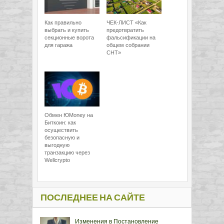
Как правильно
ЧЕК-ЛИСТ «Как
выбрать и купить
предотвратить
секционные ворота
фальсификации на
для гаража
общем собрании
СНТ»
Обмен ЮMoney на
Биткоин: как
осуществить
безопасную и
выгодную
транзакцию через
Wellcrypto
ПОСЛЕДНЕЕ НА САЙТЕ
Изменения в Постановление