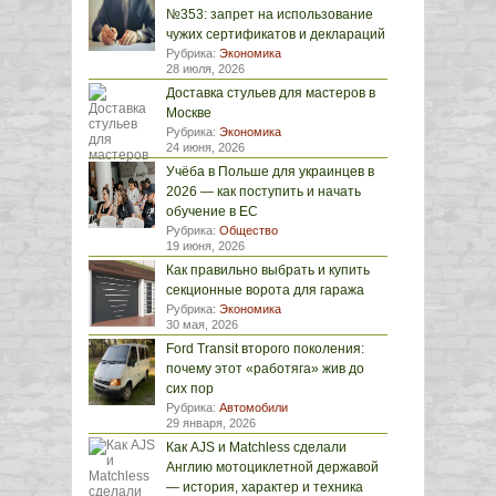
№353: запрет на использование
чужих сертификатов и деклараций
Рубрика:
Экономика
28 июля, 2026
Доставка стульев для мастеров в
Москве
Рубрика:
Экономика
24 июня, 2026
Учёба в Польше для украинцев в
2026 — как поступить и начать
обучение в ЕС
Рубрика:
Общество
19 июня, 2026
Как правильно выбрать и купить
секционные ворота для гаража
Рубрика:
Экономика
30 мая, 2026
Ford Transit второго поколения:
почему этот «работяга» жив до
сих пор
Рубрика:
Автомобили
29 января, 2026
Как AJS и Matchless сделали
Англию мотоциклетной державой
— история, характер и техника