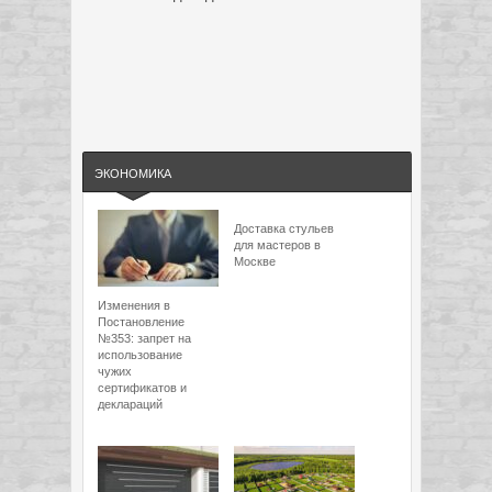
ЭКОНОМИКА
Доставка стульев
для мастеров в
Москве
Изменения в
Постановление
№353: запрет на
использование
чужих
сертификатов и
деклараций