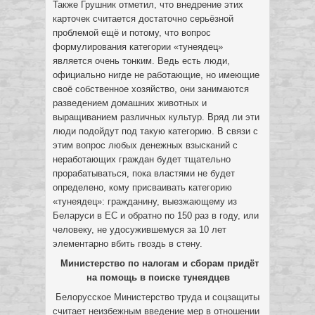
Также Грушник отметил, что внедрение этих
карточек считается достаточно серьёзной
проблемой ещё и потому, что вопрос
формулирования категории «тунеядец»
является очень тонким. Ведь есть люди,
официально нигде не работающие, но имеющие
своё собственное хозяйство, они занимаются
разведением домашних животных и
выращиванием различных культур. Вряд ли эти
люди подойдут под такую категорию. В связи с
этим вопрос любых денежных взысканий с
неработающих граждан будет тщательно
прорабатываться, пока властями не будет
определено, кому присваивать категорию
«тунеядец»: гражданину, выезжающему из
Беларуси в ЕС и обратно по 150 раз в году, или
человеку, не удосужившемуся за 10 лет
элементарно вбить гвоздь в стену.
Министерство по налогам и сборам придёт
на помощь в поиске тунеядцев
Белорусское Министерство труда и соцзащиты
считает неизбежным введение мер в отношении