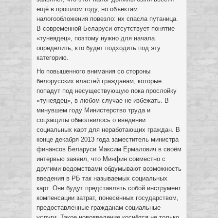
ещё в прошлом году, но объектам
налогообложения повезло: их спасла путаница.
В современной Беларуси отсутствует понятие
«тунеядец», поэтому нужно для начала
определить, кто будет подходить под эту
категорию.
Но повышенного внимания со стороны
белорусских властей гражданам, которые
попадут под несуществующую пока прослойку
«тунеядец», в любом случае не избежать. В
минувшем году Министерство труда и
соцзащиты обмолвилось о введении
социальных карт для неработающих граждан. В
конце декабря 2013 года заместитель министра
финансов Беларуси Максим Ермалович в своём
интервью заявил, что Минфин совместно с
другими ведомствами обдумывают возможность
введения в РБ так называемых социальных
карт. Они будут представлять собой инструмент
компенсации затрат, понесённых государством,
предоставленные гражданам социальные
услуги. Такое нововведение коснётся не только